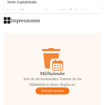
breite Asphaltstraße. 
Wenige Minuten nur, und das geschäftige Treiben der 
Talgemeinden sorgt für abwechslungsreiche Möglichkeiten.
Impressionen
+2
Müllkalender
Sieh dir die kommenden Termine für die
Müllabfuhr in deiner Region an.
Kalender ansehen