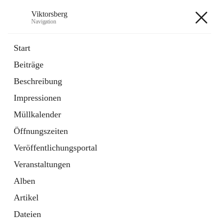
Viktorsberg
Navigation
Viktorsberg
Start
Beiträge
Gemeindepolitik
Beschreibung
1 Schnellzugriff
Impressionen
Bürgerservice
10 Schnellzugriffe
Müllkalender
Öffnungszeiten
+8
Veröffentlichungsportal
Veranstaltungen
Alben
Artikel
Hauptadresse
Dateien