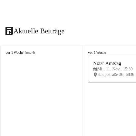
Aktuelle Beiträge
V
V
vor 1 Woche
vor 1 Woche
Umwelt
i
i
k
k
Notar-Amtstag
t
t
Mi., 11. Nov., 15:30
o
o
r
r
s
s
b
b
e
e
r
r
g
g