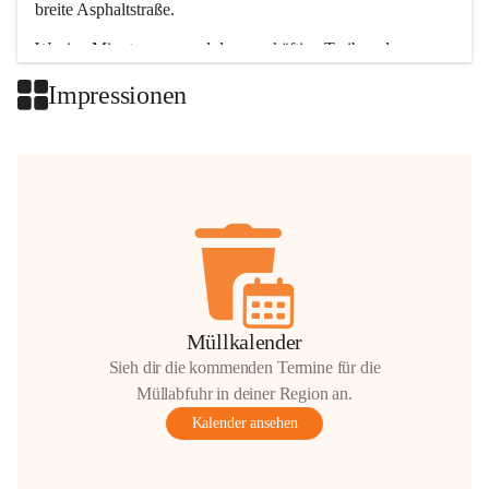
breite Asphaltstraße. 
Wenige Minuten nur, und das geschäftige Treiben der 
Talgemeinden sorgt für abwechslungsreiche Möglichkeiten.
Impressionen
+2
Müllkalender
Sieh dir die kommenden Termine für die
Müllabfuhr in deiner Region an.
Kalender ansehen