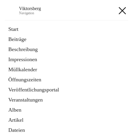
Viktorsberg
Navigation
Viktorsberg
Start
Beiträge
Gemeindepolitik
Beschreibung
1 Schnellzugriff
Impressionen
Bürgerservice
10 Schnellzugriffe
Müllkalender
Öffnungszeiten
+8
Veröffentlichungsportal
Veranstaltungen
Alben
Artikel
Hauptadresse
Dateien