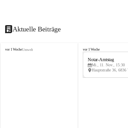
Aktuelle Beiträge
V
V
vor 1 Woche
vor 1 Woche
Umwelt
i
i
k
k
Notar-Amtstag
t
t
Mi., 11. Nov., 15:30
o
o
r
r
s
s
b
b
e
e
r
r
g
g