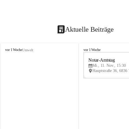
Aktuelle Beiträge
V
V
vor 1 Woche
vor 1 Woche
Umwelt
i
i
k
k
Notar-Amtstag
t
t
Mi., 11. Nov., 15:30
o
o
r
r
s
s
b
b
e
e
r
r
g
g