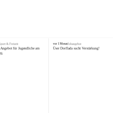
V
vor 1 Monat
Sport & Freizeit
Jobangebot
i
Angebot für Jugendliche am 
Üser Dorflada sucht Verstärkung! 
k
26
t
o
r
s
b
e
r
g