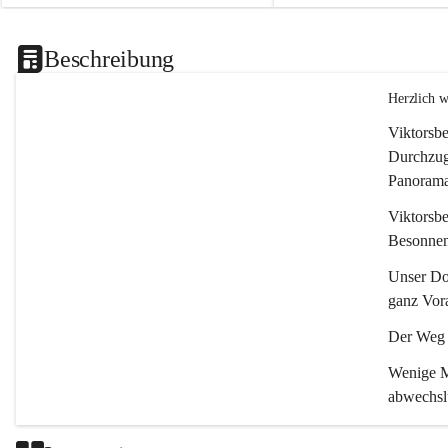
Beschreibung
Herzlich 
Viktorsbe
Durchzugs
Panoramas
Viktorsbe
Besonnenh
Unser Dor
ganz Vora
Der Weg i
Wenige Mi
abwechsl