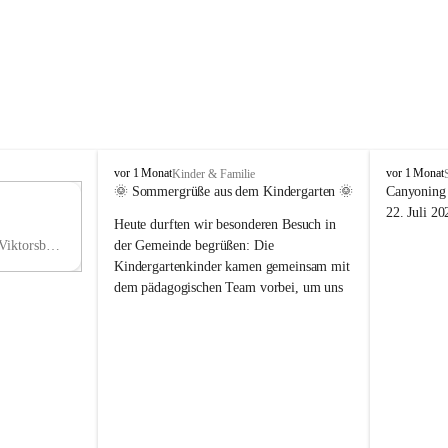
V
V
vor 1 Monat
vor 1 Monat
Kinder & Familie
i
i
🌞 Sommergrüße aus dem Kindergarten 🌞
Canyoning 
k
k
11
22. Juli 20
Heute durften wir besonderen Besuch in 
t
t
NO
o
o
Hauptstraße 36, 6836 Viktorsberg, AUT
der Gemeinde begrüßen: Die 
V
r
r
Kindergartenkinder kamen gemeinsam mit 
s
s
dem pädagogischen Team vorbei, um uns 
b
b
einen schönen Sommer zu wünschen.
e
e
r
r
Vielen Dank für diese liebe Überraschung 
g
g
und die fröhlichen Sommergrüße! Wir 
wünschen allen Kindern, ihren Familien 
sowie dem gesamten Kindergarten-Team 
erholsame, sonnige und wunderschöne 
Sommerferien. 🌼☀️