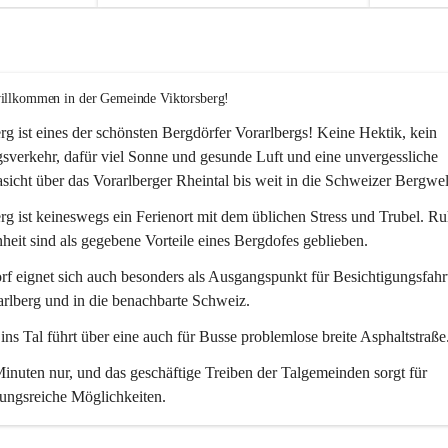
willkommen in der Gemeinde Viktorsberg!
rg ist eines der schönsten Bergdörfer Vorarlbergs! Keine Hektik, kein 
verkehr, dafür viel Sonne und gesunde Luft und eine unvergessliche 
icht über das Vorarlberger Rheintal bis weit in die Schweizer Bergwel
rg ist keineswegs ein Ferienort mit dem üblichen Stress und Trubel. R
eit sind als gegebene Vorteile eines Bergdofes geblieben. 
f eignet sich auch besonders als Ausgangspunkt für Besichtigungsfahrt
rlberg und in die benachbarte Schweiz. 
ns Tal führt über eine auch für Busse problemlose breite Asphaltstraße.
nuten nur, und das geschäftige Treiben der Talgemeinden sorgt für 
ungsreiche Möglichkeiten.