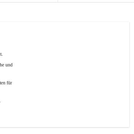
t. 
uhe und 
en für 
 