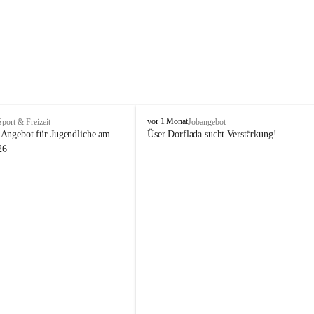
V
vor 1 Monat
Sport & Freizeit
Jobangebot
i
Angebot für Jugendliche am 
Üser Dorflada sucht Verstärkung! 
k
26
t
o
r
s
b
e
r
g