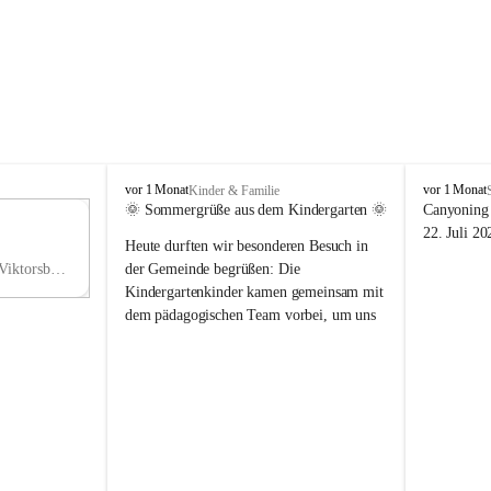
V
V
vor 1 Monat
vor 1 Monat
Kinder & Familie
i
i
🌞 Sommergrüße aus dem Kindergarten 🌞
Canyoning 
k
k
11
22. Juli 20
Heute durften wir besonderen Besuch in 
t
t
NO
o
o
Hauptstraße 36, 6836 Viktorsberg, AUT
der Gemeinde begrüßen: Die 
V
r
r
Kindergartenkinder kamen gemeinsam mit 
s
s
dem pädagogischen Team vorbei, um uns 
b
b
einen schönen Sommer zu wünschen.
e
e
r
r
Vielen Dank für diese liebe Überraschung 
g
g
und die fröhlichen Sommergrüße! Wir 
wünschen allen Kindern, ihren Familien 
sowie dem gesamten Kindergarten-Team 
erholsame, sonnige und wunderschöne 
Sommerferien. 🌼☀️