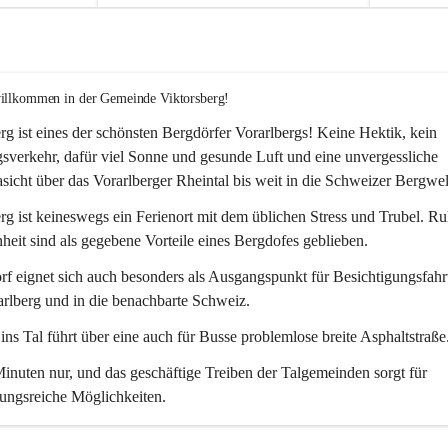
willkommen in der Gemeinde Viktorsberg!
rg ist eines der schönsten Bergdörfer Vorarlbergs! Keine Hektik, kein 
verkehr, dafür viel Sonne und gesunde Luft und eine unvergessliche 
icht über das Vorarlberger Rheintal bis weit in die Schweizer Bergwel
rg ist keineswegs ein Ferienort mit dem üblichen Stress und Trubel. R
eit sind als gegebene Vorteile eines Bergdofes geblieben. 
f eignet sich auch besonders als Ausgangspunkt für Besichtigungsfahrt
rlberg und in die benachbarte Schweiz. 
ns Tal führt über eine auch für Busse problemlose breite Asphaltstraße.
nuten nur, und das geschäftige Treiben der Talgemeinden sorgt für 
ungsreiche Möglichkeiten.