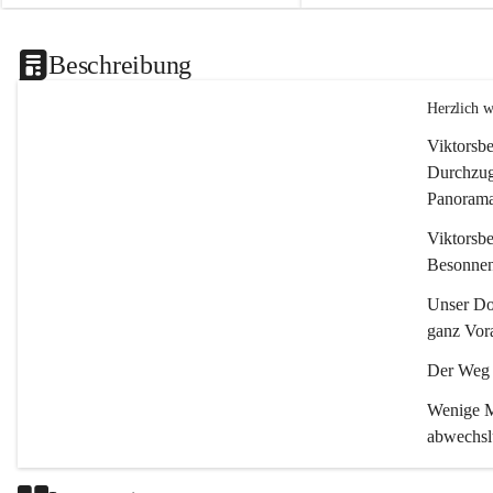
Beschreibung
Herzlich 
Viktorsbe
Durchzugs
Panoramas
Viktorsbe
Besonnenh
Unser Dor
ganz Vora
Der Weg i
Wenige Mi
abwechsl