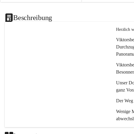
Beschreibung
Herzlich 
Viktorsbe
Durchzugs
Panoramas
Viktorsbe
Besonnenh
Unser Dor
ganz Vora
Der Weg i
Wenige Mi
abwechsl