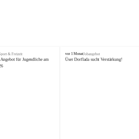
V
vor 1 Monat
Sport & Freizeit
Jobangebot
i
Angebot für Jugendliche am 
Üser Dorflada sucht Verstärkung! 
k
26
t
o
r
s
b
e
r
g