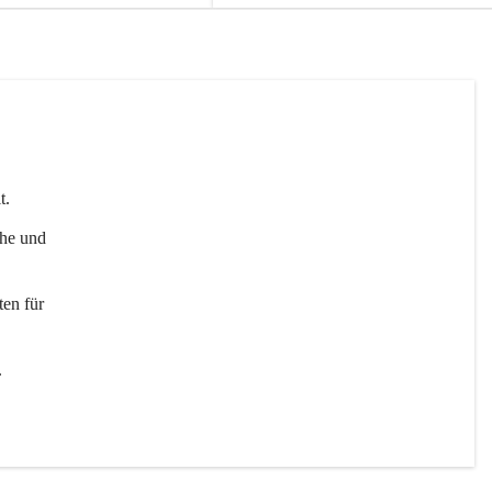
t. 
uhe und 
en für 
 