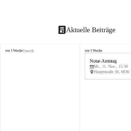
Aktuelle Beiträge
V
V
vor 1 Woche
vor 1 Woche
Umwelt
i
i
k
k
Notar-Amtstag
t
t
Mi., 11. Nov., 15:30
o
o
r
r
s
s
b
b
e
e
r
r
g
g