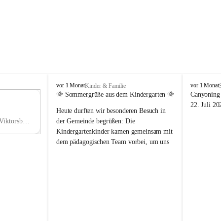
V
V
vor 1 Monat
vor 1 Monat
Kinder & Familie
i
i
🌞 Sommergrüße aus dem Kindergarten 🌞
Canyoning 
k
k
11
22. Juli 20
Heute durften wir besonderen Besuch in 
t
t
NO
o
o
Hauptstraße 36, 6836 Viktorsberg, AUT
der Gemeinde begrüßen: Die 
V
r
r
Kindergartenkinder kamen gemeinsam mit 
s
s
dem pädagogischen Team vorbei, um uns 
b
b
einen schönen Sommer zu wünschen.
e
e
r
r
Vielen Dank für diese liebe Überraschung 
g
g
und die fröhlichen Sommergrüße! Wir 
wünschen allen Kindern, ihren Familien 
sowie dem gesamten Kindergarten-Team 
erholsame, sonnige und wunderschöne 
Sommerferien. 🌼☀️