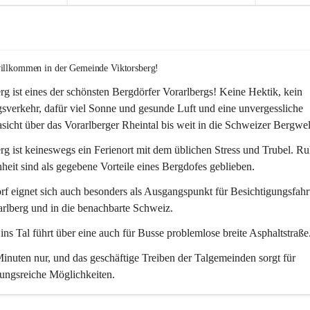
willkommen in der Gemeinde Viktorsberg!
rg ist eines der schönsten Bergdörfer Vorarlbergs! Keine Hektik, kein 
verkehr, dafür viel Sonne und gesunde Luft und eine unvergessliche 
icht über das Vorarlberger Rheintal bis weit in die Schweizer Bergwel
rg ist keineswegs ein Ferienort mit dem üblichen Stress und Trubel. R
eit sind als gegebene Vorteile eines Bergdofes geblieben. 
f eignet sich auch besonders als Ausgangspunkt für Besichtigungsfahrt
rlberg und in die benachbarte Schweiz. 
ns Tal führt über eine auch für Busse problemlose breite Asphaltstraße.
nuten nur, und das geschäftige Treiben der Talgemeinden sorgt für 
ungsreiche Möglichkeiten.