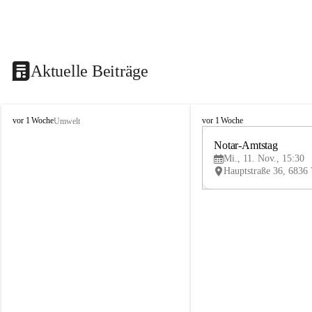
Aktuelle Beiträge
V
V
vor 1 Woche
vor 1 Woche
Umwelt
i
i
k
k
Notar-Amtstag
t
t
Mi., 11. Nov., 15:30
o
o
r
r
s
s
b
b
e
e
r
r
g
g