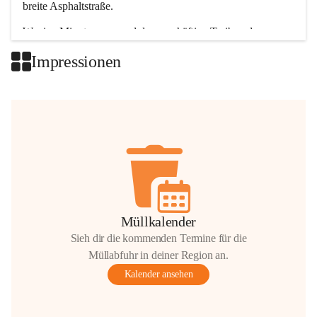
breite Asphaltstraße. 
Wenige Minuten nur, und das geschäftige Treiben der 
Talgemeinden sorgt für abwechslungsreiche Möglichkeiten.
Impressionen
+2
Müllkalender
Sieh dir die kommenden Termine für die
Müllabfuhr in deiner Region an.
Kalender ansehen