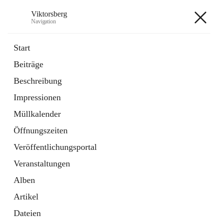
Viktorsberg
Navigation
Viktorsberg
Start
Beiträge
Gemeindepolitik
Beschreibung
1 Schnellzugriff
Impressionen
Bürgerservice
10 Schnellzugriffe
Müllkalender
Öffnungszeiten
+8
Veröffentlichungsportal
Veranstaltungen
Alben
Artikel
Hauptadresse
Dateien