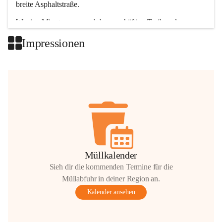
breite Asphaltstraße. 
Wenige Minuten nur, und das geschäftige Treiben der 
Talgemeinden sorgt für abwechslungsreiche Möglichkeiten.
Impressionen
+2
Müllkalender
Sieh dir die kommenden Termine für die
Müllabfuhr in deiner Region an.
Kalender ansehen