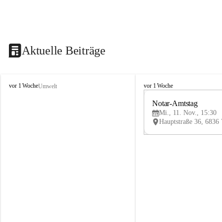
Aktuelle Beiträge
V
V
vor 1 Woche
vor 1 Woche
Umwelt
i
i
k
k
Notar-Amtstag
t
t
Mi., 11. Nov., 15:30
o
o
r
r
s
s
b
b
e
e
r
r
g
g