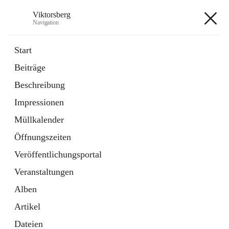
Viktorsberg
Navigation
Viktorsberg
Start
Beiträge
Gemeindepolitik
Beschreibung
1 Schnellzugriff
Impressionen
Bürgerservice
10 Schnellzugriffe
Müllkalender
Öffnungszeiten
+8
Veröffentlichungsportal
Veranstaltungen
Alben
Artikel
Hauptadresse
Dateien