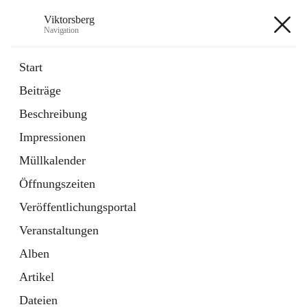
Viktorsberg
Navigation
Viktorsberg
Start
Beiträge
Gemeindepolitik
Beschreibung
1 Schnellzugriff
Impressionen
Bürgerservice
10 Schnellzugriffe
Müllkalender
Öffnungszeiten
+8
Veröffentlichungsportal
Veranstaltungen
Alben
Artikel
Hauptadresse
Dateien