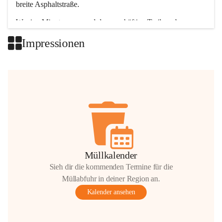
breite Asphaltstraße. 
Wenige Minuten nur, und das geschäftige Treiben der 
Talgemeinden sorgt für abwechslungsreiche Möglichkeiten.
Impressionen
+2
Müllkalender
Sieh dir die kommenden Termine für die
Müllabfuhr in deiner Region an.
Kalender ansehen