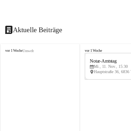
Aktuelle Beiträge
V
V
vor 1 Woche
vor 1 Woche
Umwelt
i
i
k
k
Notar-Amtstag
t
t
Mi., 11. Nov., 15:30
o
o
r
r
s
s
b
b
e
e
r
r
g
g