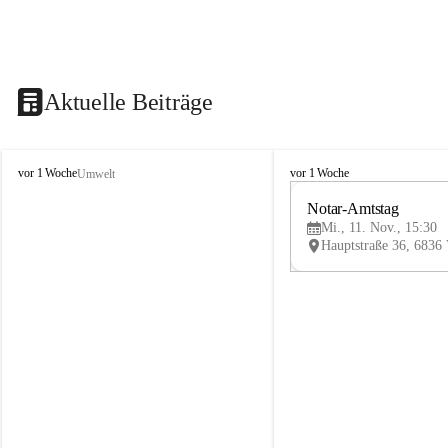
Aktuelle Beiträge
V
V
vor 1 Woche
vor 1 Woche
Umwelt
i
i
k
k
Notar-Amtstag
t
t
Mi., 11. Nov., 15:30
o
o
r
r
s
s
b
b
e
e
r
r
g
g