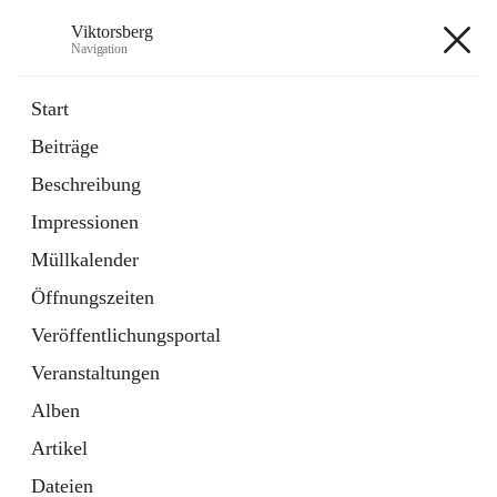
Viktorsberg
Navigation
Viktorsberg
Start
Beiträge
Gemeindepolitik
Beschreibung
1 Schnellzugriff
Impressionen
Bürgerservice
10 Schnellzugriffe
Müllkalender
Öffnungszeiten
+8
Veröffentlichungsportal
Veranstaltungen
Alben
Artikel
Hauptadresse
Dateien