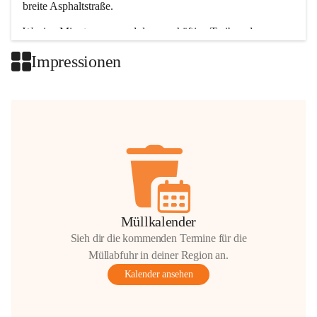
breite Asphaltstraße. 
Wenige Minuten nur, und das geschäftige Treiben der 
Talgemeinden sorgt für abwechslungsreiche Möglichkeiten.
Impressionen
+2
Müllkalender
Sieh dir die kommenden Termine für die
Müllabfuhr in deiner Region an.
Kalender ansehen