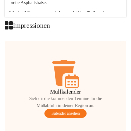
breite Asphaltstraße. 
Wenige Minuten nur, und das geschäftige Treiben der 
Talgemeinden sorgt für abwechslungsreiche Möglichkeiten.
Impressionen
+2
Müllkalender
Sieh dir die kommenden Termine für die
Müllabfuhr in deiner Region an.
Kalender ansehen