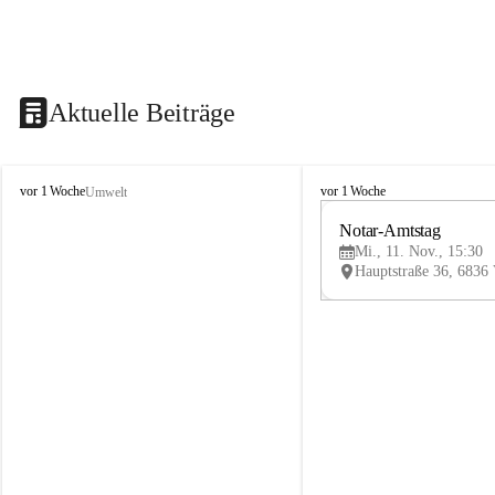
Aktuelle Beiträge
V
V
vor 1 Woche
vor 1 Woche
Umwelt
i
i
k
k
Notar-Amtstag
t
t
Mi., 11. Nov., 15:30
o
o
r
r
s
s
b
b
e
e
r
r
g
g