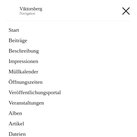
Viktorsberg
Navigation
Viktorsberg
Start
Beiträge
Gemeindepolitik
Beschreibung
1 Schnellzugriff
Impressionen
Bürgerservice
10 Schnellzugriffe
Müllkalender
Öffnungszeiten
+8
Veröffentlichungsportal
Veranstaltungen
Alben
Artikel
Hauptadresse
Dateien