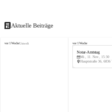
Aktuelle Beiträge
V
V
vor 1 Woche
vor 1 Woche
Umwelt
i
i
k
k
Notar-Amtstag
t
t
Mi., 11. Nov., 15:30
o
o
r
r
s
s
b
b
e
e
r
r
g
g