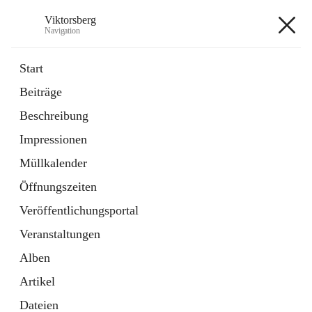
Viktorsberg
Navigation
Viktorsberg
Start
Beiträge
Gemeindepolitik
Beschreibung
1 Schnellzugriff
Impressionen
Bürgerservice
10 Schnellzugriffe
Müllkalender
Öffnungszeiten
+8
Veröffentlichungsportal
Veranstaltungen
Alben
Artikel
Hauptadresse
Dateien