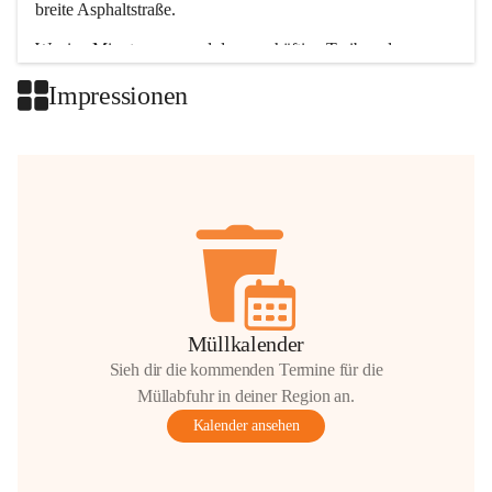
breite Asphaltstraße. 
Wenige Minuten nur, und das geschäftige Treiben der 
Talgemeinden sorgt für abwechslungsreiche Möglichkeiten.
Impressionen
+2
Müllkalender
Sieh dir die kommenden Termine für die
Müllabfuhr in deiner Region an.
Kalender ansehen