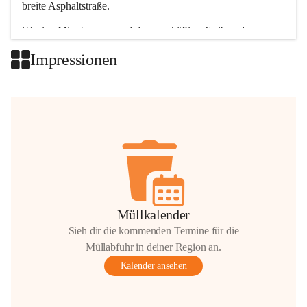
breite Asphaltstraße. 
Wenige Minuten nur, und das geschäftige Treiben der 
Talgemeinden sorgt für abwechslungsreiche Möglichkeiten.
Impressionen
+2
Müllkalender
Sieh dir die kommenden Termine für die
Müllabfuhr in deiner Region an.
Kalender ansehen