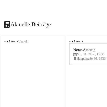
Aktuelle Beiträge
V
V
vor 1 Woche
vor 1 Woche
Umwelt
i
i
k
k
Notar-Amtstag
t
t
Mi., 11. Nov., 15:30
o
o
r
r
s
s
b
b
e
e
r
r
g
g