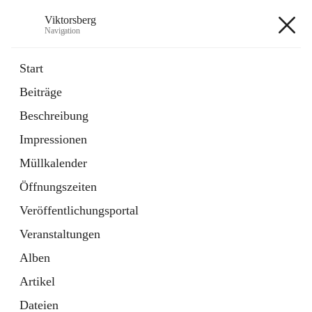
Viktorsberg
Navigation
Viktorsberg
Start
Beiträge
Gemeindepolitik
Beschreibung
1 Schnellzugriff
Impressionen
Bürgerservice
10 Schnellzugriffe
Müllkalender
Öffnungszeiten
+8
Veröffentlichungsportal
Veranstaltungen
Alben
Artikel
Hauptadresse
Dateien