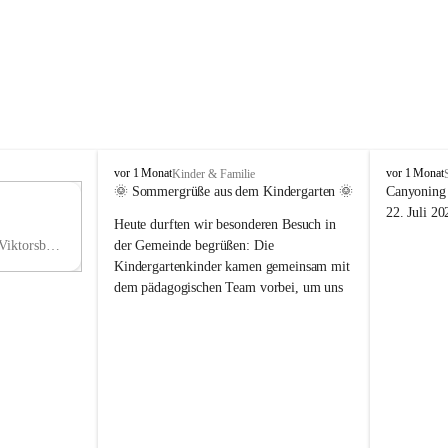
V
V
vor 1 Monat
vor 1 Monat
Kinder & Familie
i
i
🌞 Sommergrüße aus dem Kindergarten 🌞
Canyoning 
k
k
11
22. Juli 20
Heute durften wir besonderen Besuch in 
t
t
NO
o
o
Hauptstraße 36, 6836 Viktorsberg, AUT
der Gemeinde begrüßen: Die 
V
r
r
Kindergartenkinder kamen gemeinsam mit 
s
s
dem pädagogischen Team vorbei, um uns 
b
b
einen schönen Sommer zu wünschen.
e
e
r
r
Vielen Dank für diese liebe Überraschung 
g
g
und die fröhlichen Sommergrüße! Wir 
wünschen allen Kindern, ihren Familien 
sowie dem gesamten Kindergarten-Team 
erholsame, sonnige und wunderschöne 
Sommerferien. 🌼☀️