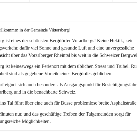
willkommen in der Gemeinde Viktorsberg!
rg ist eines der schönsten Bergdörfer Vorarlbergs! Keine Hektik, kein 
verkehr, dafür viel Sonne und gesunde Luft und eine unvergessliche 
icht über das Vorarlberger Rheintal bis weit in die Schweizer Bergwel
rg ist keineswegs ein Ferienort mit dem üblichen Stress und Trubel. R
eit sind als gegebene Vorteile eines Bergdofes geblieben. 
f eignet sich auch besonders als Ausgangspunkt für Besichtigungsfahrt
rlberg und in die benachbarte Schweiz. 
ns Tal führt über eine auch für Busse problemlose breite Asphaltstraße.
nuten nur, und das geschäftige Treiben der Talgemeinden sorgt für 
ungsreiche Möglichkeiten.