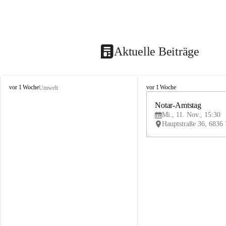
Aktuelle Beiträge
V
V
vor 1 Woche
vor 1 Woche
Umwelt
i
i
k
k
Notar-Amtstag
t
t
Mi., 11. Nov., 15:30
o
o
r
r
s
s
b
b
e
e
r
r
g
g