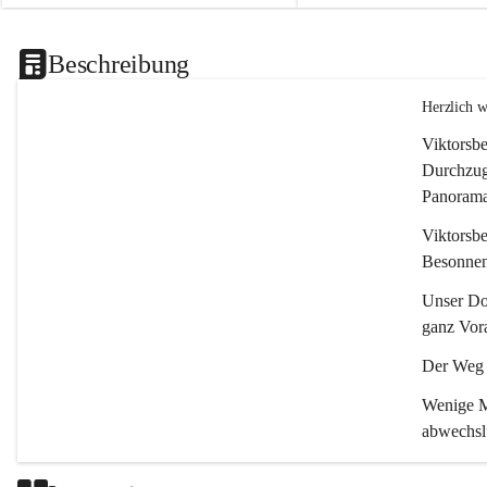
Beschreibung
Herzlich 
Viktorsbe
Durchzugs
Panoramas
Viktorsbe
Besonnenh
Unser Dor
ganz Vora
Der Weg i
Wenige Mi
abwechsl