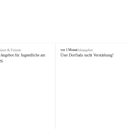
V
vor 1 Monat
Sport & Freizeit
Jobangebot
i
Angebot für Jugendliche am 
Üser Dorflada sucht Verstärkung! 
k
26
t
o
r
s
b
e
r
g