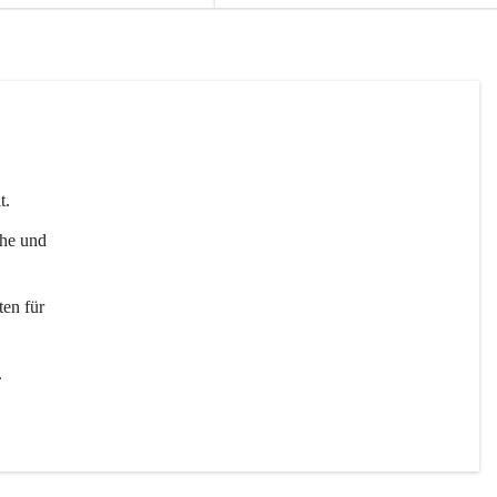
t. 
uhe und 
en für 
 