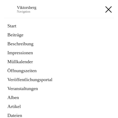
Viktorsberg
Navigation
Viktorsberg
Start
Beiträge
Gemeindepolitik
Beschreibung
1 Schnellzugriff
Impressionen
Bürgerservice
10 Schnellzugriffe
Müllkalender
Öffnungszeiten
+8
Veröffentlichungsportal
Veranstaltungen
Alben
Artikel
Hauptadresse
Dateien