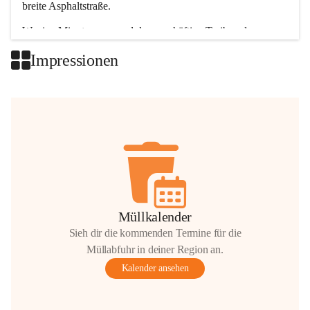
breite Asphaltstraße. 
Wenige Minuten nur, und das geschäftige Treiben der 
Talgemeinden sorgt für abwechslungsreiche Möglichkeiten.
Impressionen
+2
Müllkalender
Sieh dir die kommenden Termine für die
Müllabfuhr in deiner Region an.
Kalender ansehen