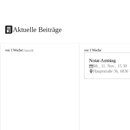
Aktuelle Beiträge
V
V
vor 1 Woche
vor 1 Woche
Umwelt
i
i
k
k
Notar-Amtstag
t
t
Mi., 11. Nov., 15:30
o
o
r
r
s
s
b
b
e
e
r
r
g
g