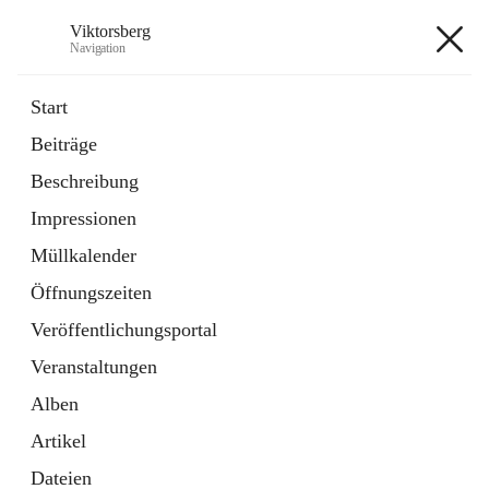
Viktorsberg
Navigation
Viktorsberg
Start
Beiträge
Gemeindepolitik
Beschreibung
1 Schnellzugriff
Impressionen
Bürgerservice
10 Schnellzugriffe
Müllkalender
Öffnungszeiten
+8
Veröffentlichungsportal
Veranstaltungen
Alben
Artikel
Hauptadresse
Dateien