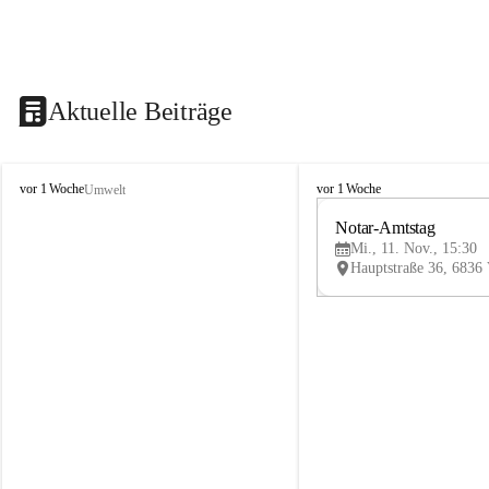
Aktuelle Beiträge
V
V
vor 1 Woche
vor 1 Woche
Umwelt
i
i
k
k
Notar-Amtstag
t
t
Mi., 11. Nov., 15:30
o
o
r
r
s
s
b
b
e
e
r
r
g
g