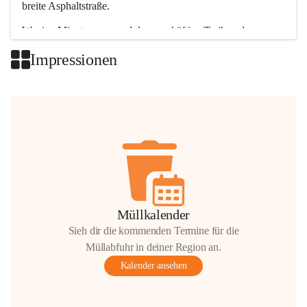
breite Asphaltstraße. 
Wenige Minuten nur, und das geschäftige Treiben der 
Talgemeinden sorgt für abwechslungsreiche Möglichkeiten.
Impressionen
+2
Müllkalender
Sieh dir die kommenden Termine für die
Müllabfuhr in deiner Region an.
Kalender ansehen