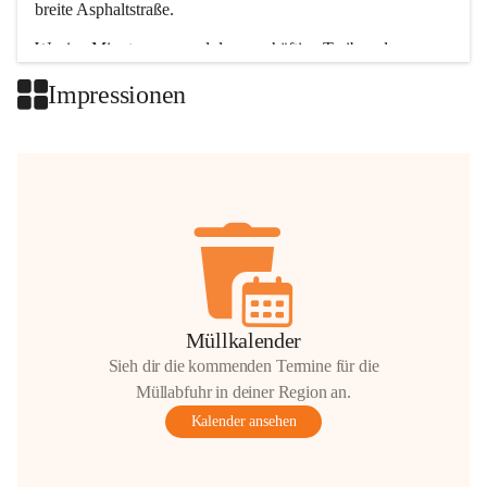
breite Asphaltstraße. 
Wenige Minuten nur, und das geschäftige Treiben der 
Talgemeinden sorgt für abwechslungsreiche Möglichkeiten.
Impressionen
+2
Müllkalender
Sieh dir die kommenden Termine für die
Müllabfuhr in deiner Region an.
Kalender ansehen