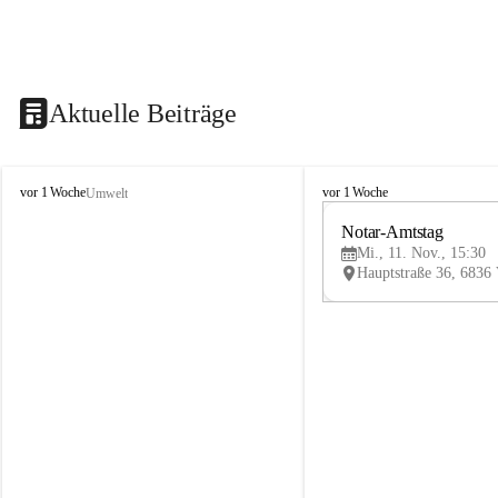
Aktuelle Beiträge
V
V
vor 1 Woche
vor 1 Woche
Umwelt
i
i
k
k
Notar-Amtstag
t
t
Mi., 11. Nov., 15:30
o
o
r
r
s
s
b
b
e
e
r
r
g
g