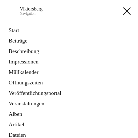
Viktorsberg
Navigation
Viktorsberg
Start
Beiträge
Gemeindepolitik
Beschreibung
1 Schnellzugriff
Impressionen
Bürgerservice
10 Schnellzugriffe
Müllkalender
Öffnungszeiten
+8
Veröffentlichungsportal
Veranstaltungen
Alben
Artikel
Hauptadresse
Dateien