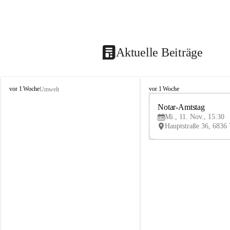
Aktuelle Beiträge
V
V
vor 1 Woche
vor 1 Woche
Umwelt
i
i
k
k
Notar-Amtstag
t
t
Mi., 11. Nov., 15:30
o
o
r
r
s
s
b
b
e
e
r
r
g
g