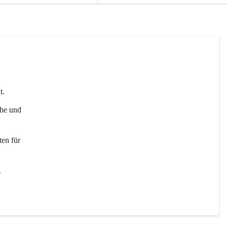
t. 
uhe und 
en für 
 