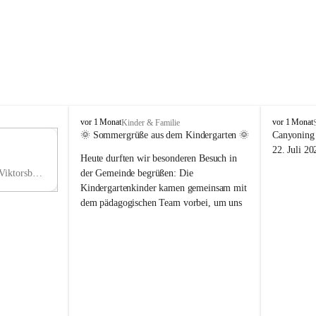
V
V
vor 1 Monat
vor 1 Monat
Kinder & Familie
i
i
🌞 Sommergrüße aus dem Kindergarten 🌞
Canyoning 
k
k
11
22. Juli 20
Heute durften wir besonderen Besuch in 
t
t
NO
o
o
Hauptstraße 36, 6836 Viktorsberg, AUT
der Gemeinde begrüßen: Die 
V
r
r
Kindergartenkinder kamen gemeinsam mit 
s
s
dem pädagogischen Team vorbei, um uns 
b
b
einen schönen Sommer zu wünschen.
e
e
r
r
Vielen Dank für diese liebe Überraschung 
g
g
und die fröhlichen Sommergrüße! Wir 
wünschen allen Kindern, ihren Familien 
sowie dem gesamten Kindergarten-Team 
erholsame, sonnige und wunderschöne 
Sommerferien. 🌼☀️