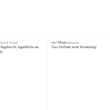
V
vor 1 Monat
Sport & Freizeit
Jobangebot
i
Angebot für Jugendliche am 
Üser Dorflada sucht Verstärkung! 
k
26
t
o
r
s
b
e
r
g