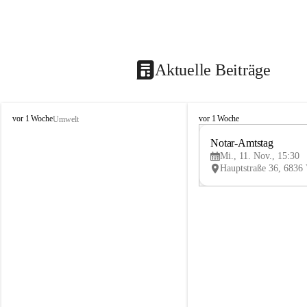
Aktuelle Beiträge
V
V
vor 1 Woche
vor 1 Woche
Umwelt
i
i
k
k
Notar-Amtstag
t
t
Mi., 11. Nov., 15:30
o
o
r
r
s
s
b
b
e
e
r
r
g
g