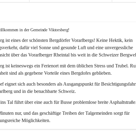
willkommen in der Gemeinde Viktorsberg!
rg ist eines der schönsten Bergdörfer Vorarlbergs! Keine Hektik, kein 
verkehr, dafür viel Sonne und gesunde Luft und eine unvergessliche 
icht über das Vorarlberger Rheintal bis weit in die Schweizer Bergwel
rg ist keineswegs ein Ferienort mit dem üblichen Stress und Trubel. R
eit sind als gegebene Vorteile eines Bergdofes geblieben. 
f eignet sich auch besonders als Ausgangspunkt für Besichtigungsfahrt
rlberg und in die benachbarte Schweiz. 
ns Tal führt über eine auch für Busse problemlose breite Asphaltstraße.
nuten nur, und das geschäftige Treiben der Talgemeinden sorgt für 
ungsreiche Möglichkeiten.