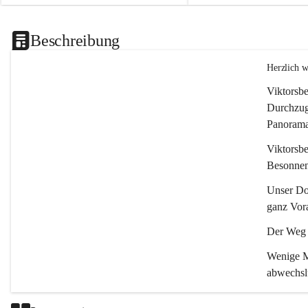
Beschreibung
Herzlich 
Viktorsbe
Durchzugs
Panoramas
Viktorsbe
Besonnenh
Unser Dor
ganz Vora
Der Weg i
Wenige Mi
abwechsl