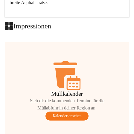
breite Asphaltstraße. 
Wenige Minuten nur, und das geschäftige Treiben der 
Talgemeinden sorgt für abwechslungsreiche Möglichkeiten.
Impressionen
+2
Müllkalender
Sieh dir die kommenden Termine für die
Müllabfuhr in deiner Region an.
Kalender ansehen