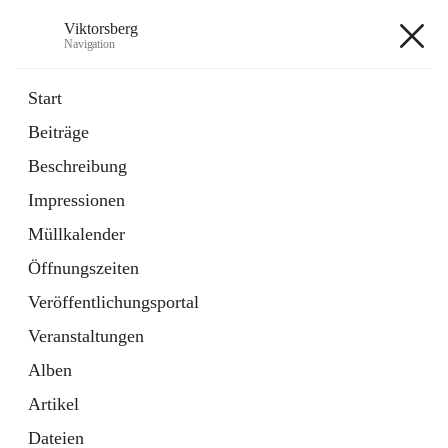
Viktorsberg
Navigation
Viktorsberg
Start
Beiträge
Gemeindepolitik
Beschreibung
1 Schnellzugriff
Impressionen
Bürgerservice
10 Schnellzugriffe
Müllkalender
Öffnungszeiten
+8
Veröffentlichungsportal
Veranstaltungen
Alben
Artikel
Hauptadresse
Dateien