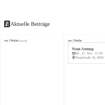
Aktuelle Beiträge
V
V
vor 1 Woche
vor 1 Woche
Umwelt
i
i
k
k
Notar-Amtstag
t
t
Mi., 11. Nov., 15:30
o
o
r
r
s
s
b
b
e
e
r
r
g
g