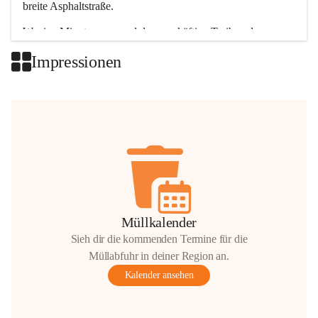
breite Asphaltstraße. 
Wenige Minuten nur, und das geschäftige Treiben der 
Talgemeinden sorgt für abwechslungsreiche Möglichkeiten.
Impressionen
+2
Müllkalender
Sieh dir die kommenden Termine für die
Müllabfuhr in deiner Region an.
Kalender ansehen