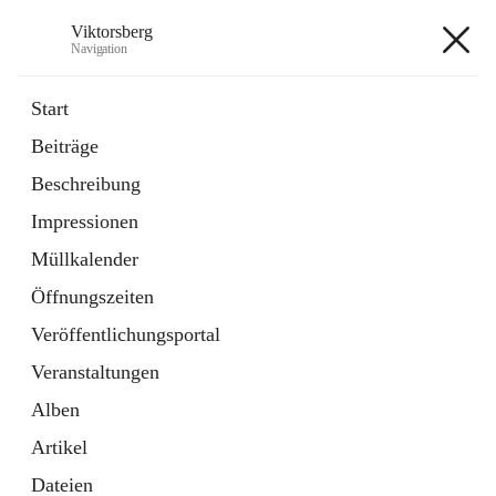
Viktorsberg
Navigation
Viktorsberg
Start
Beiträge
Gemeindepolitik
Beschreibung
1 Schnellzugriff
Impressionen
Bürgerservice
10 Schnellzugriffe
Müllkalender
Öffnungszeiten
+8
Veröffentlichungsportal
Veranstaltungen
Alben
Artikel
Hauptadresse
Dateien