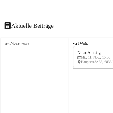
Aktuelle Beiträge
V
V
vor 1 Woche
vor 1 Woche
Umwelt
i
i
k
k
Notar-Amtstag
t
t
Mi., 11. Nov., 15:30
o
o
r
r
s
s
b
b
e
e
r
r
g
g