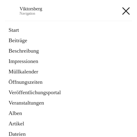
Viktorsberg
Navigation
Viktorsberg
Start
Beiträge
Gemeindepolitik
Beschreibung
1 Schnellzugriff
Impressionen
Bürgerservice
10 Schnellzugriffe
Müllkalender
Öffnungszeiten
+8
Veröffentlichungsportal
Veranstaltungen
Alben
Artikel
Hauptadresse
Dateien