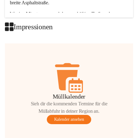
breite Asphaltstraße. 
Wenige Minuten nur, und das geschäftige Treiben der 
Talgemeinden sorgt für abwechslungsreiche Möglichkeiten.
Impressionen
+2
Müllkalender
Sieh dir die kommenden Termine für die
Müllabfuhr in deiner Region an.
Kalender ansehen