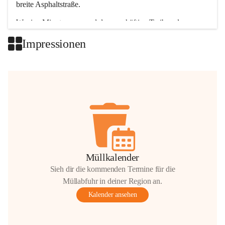
breite Asphaltstraße. 
Wenige Minuten nur, und das geschäftige Treiben der 
Talgemeinden sorgt für abwechslungsreiche Möglichkeiten.
Impressionen
+2
Müllkalender
Sieh dir die kommenden Termine für die
Müllabfuhr in deiner Region an.
Kalender ansehen