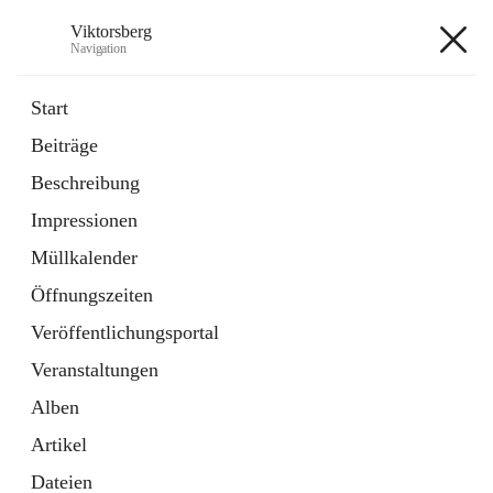
Viktorsberg
Navigation
Viktorsberg
Start
Beiträge
Gemeindepolitik
Beschreibung
1 Schnellzugriff
Impressionen
Bürgerservice
10 Schnellzugriffe
Müllkalender
Öffnungszeiten
+8
Veröffentlichungsportal
Veranstaltungen
Alben
Artikel
Hauptadresse
Dateien