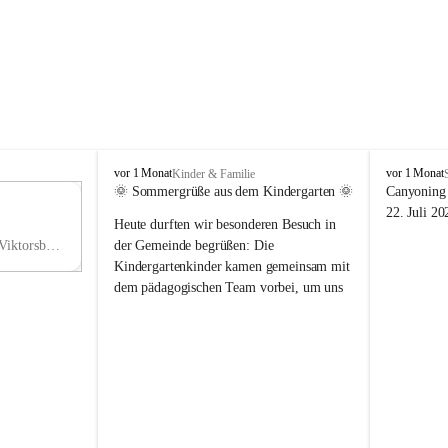
V
V
vor 1 Monat
vor 1 Monat
Kinder & Familie
i
i
🌞 Sommergrüße aus dem Kindergarten 🌞
Canyoning 
k
k
11
22. Juli 20
Heute durften wir besonderen Besuch in 
t
t
NO
o
o
Hauptstraße 36, 6836 Viktorsberg, AUT
der Gemeinde begrüßen: Die 
V
r
r
Kindergartenkinder kamen gemeinsam mit 
s
s
dem pädagogischen Team vorbei, um uns 
b
b
einen schönen Sommer zu wünschen.
e
e
r
r
Vielen Dank für diese liebe Überraschung 
g
g
und die fröhlichen Sommergrüße! Wir 
wünschen allen Kindern, ihren Familien 
sowie dem gesamten Kindergarten-Team 
erholsame, sonnige und wunderschöne 
Sommerferien. 🌼☀️