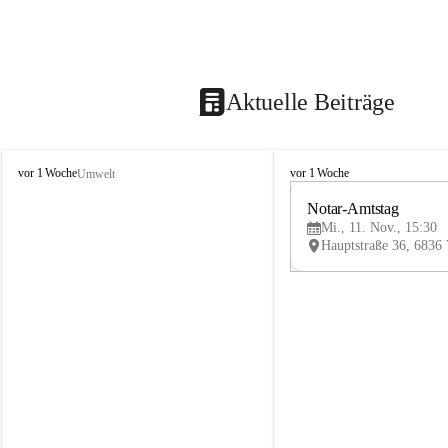
Aktuelle Beiträge
V
V
vor 1 Woche
vor 1 Woche
Umwelt
i
i
k
k
Notar-Amtstag
t
t
Mi., 11. Nov., 15:30
o
o
r
r
s
s
b
b
e
e
r
r
g
g