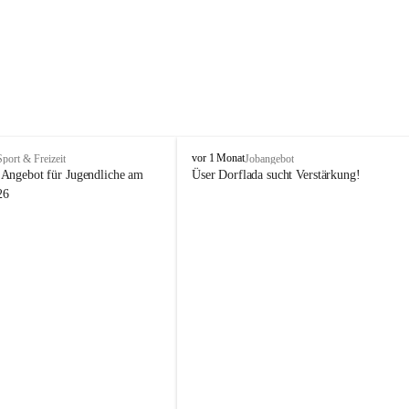
V
vor 1 Monat
Sport & Freizeit
Jobangebot
i
Angebot für Jugendliche am 
Üser Dorflada sucht Verstärkung! 
k
26
t
o
r
s
b
e
r
g