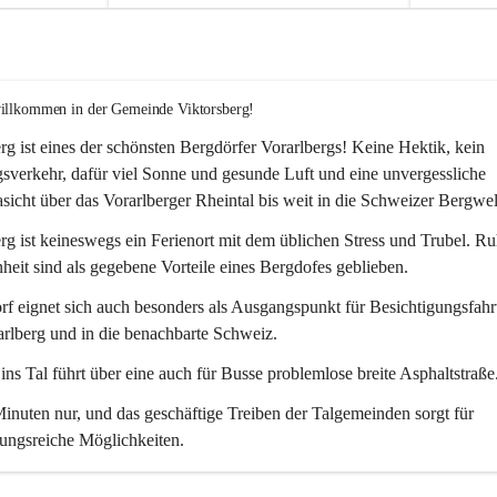
willkommen in der Gemeinde Viktorsberg!
rg ist eines der schönsten Bergdörfer Vorarlbergs! Keine Hektik, kein 
verkehr, dafür viel Sonne und gesunde Luft und eine unvergessliche 
icht über das Vorarlberger Rheintal bis weit in die Schweizer Bergwel
rg ist keineswegs ein Ferienort mit dem üblichen Stress und Trubel. R
eit sind als gegebene Vorteile eines Bergdofes geblieben. 
f eignet sich auch besonders als Ausgangspunkt für Besichtigungsfahrt
rlberg und in die benachbarte Schweiz. 
ns Tal führt über eine auch für Busse problemlose breite Asphaltstraße.
nuten nur, und das geschäftige Treiben der Talgemeinden sorgt für 
ungsreiche Möglichkeiten.