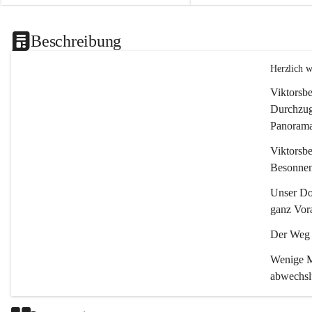
Beschreibung
Herzlich 
Viktorsbe
Durchzugs
Panoramas
Viktorsbe
Besonnenh
Unser Dor
ganz Vora
Der Weg i
Wenige Mi
abwechsl