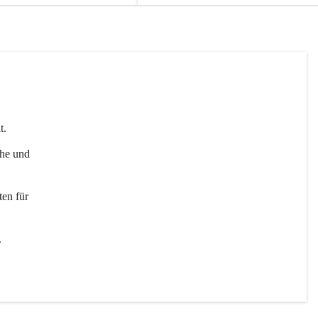
t. 
uhe und 
en für 
 