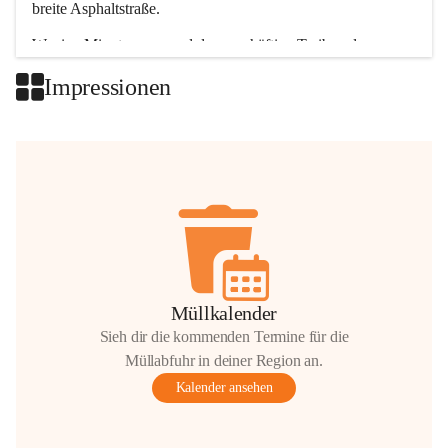
breite Asphaltstraße. 
Wenige Minuten nur, und das geschäftige Treiben der 
Talgemeinden sorgt für abwechslungsreiche Möglichkeiten.
Impressionen
+2
Müllkalender
Sieh dir die kommenden Termine für die
Müllabfuhr in deiner Region an.
Kalender ansehen