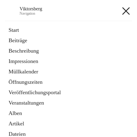
Viktorsberg
Navigation
Viktorsberg
Start
Beiträge
Gemeindepolitik
Beschreibung
1 Schnellzugriff
Impressionen
Bürgerservice
10 Schnellzugriffe
Müllkalender
Öffnungszeiten
+8
Veröffentlichungsportal
Veranstaltungen
Alben
Artikel
Hauptadresse
Dateien