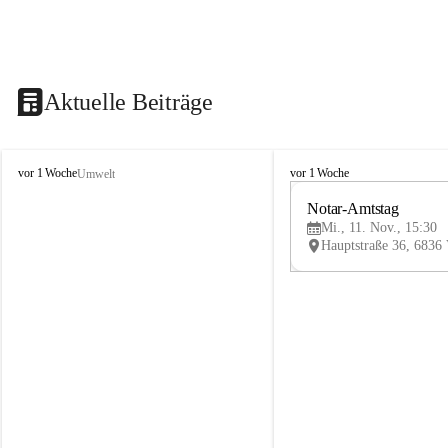
Aktuelle Beiträge
V
V
vor 1 Woche
vor 1 Woche
Umwelt
i
i
k
k
Notar-Amtstag
t
t
Mi., 11. Nov., 15:30
o
o
r
r
s
s
b
b
e
e
r
r
g
g