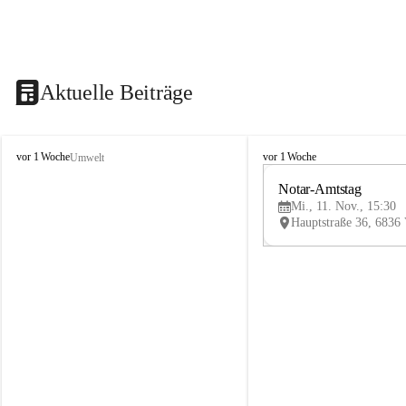
Aktuelle Beiträge
V
V
vor 1 Woche
vor 1 Woche
Umwelt
i
i
k
k
Notar-Amtstag
t
t
Mi., 11. Nov., 15:30
o
o
r
r
s
s
b
b
e
e
r
r
g
g