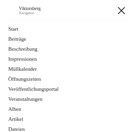
Viktorsberg
Navigation
Viktorsberg
Start
Beiträge
Gemeindepolitik
Beschreibung
1 Schnellzugriff
Impressionen
Bürgerservice
10 Schnellzugriffe
Müllkalender
Öffnungszeiten
+8
Veröffentlichungsportal
Veranstaltungen
Alben
Artikel
Hauptadresse
Dateien