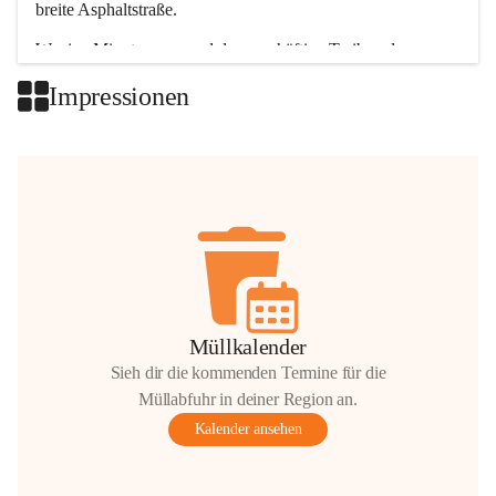
breite Asphaltstraße. 
Wenige Minuten nur, und das geschäftige Treiben der 
Talgemeinden sorgt für abwechslungsreiche Möglichkeiten.
Impressionen
+2
Müllkalender
Sieh dir die kommenden Termine für die
Müllabfuhr in deiner Region an.
Kalender ansehen