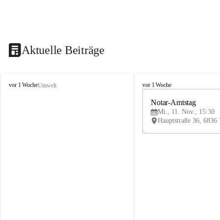
Aktuelle Beiträge
V
V
vor 1 Woche
vor 1 Woche
Umwelt
i
i
k
k
Notar-Amtstag
t
t
Mi., 11. Nov., 15:30
o
o
r
r
s
s
b
b
e
e
r
r
g
g