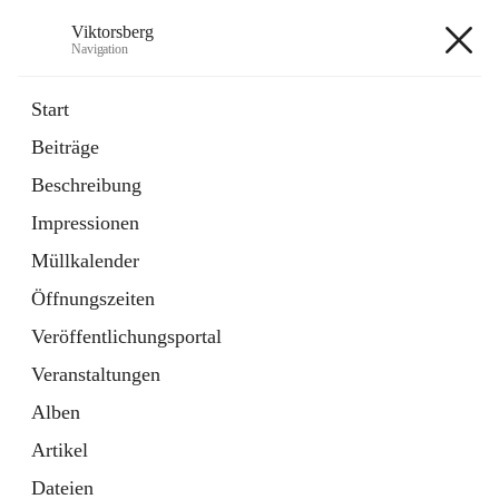
Viktorsberg
Navigation
Viktorsberg
Start
Beiträge
Gemeindepolitik
Beschreibung
1 Schnellzugriff
Impressionen
Bürgerservice
10 Schnellzugriffe
Müllkalender
Öffnungszeiten
+8
Veröffentlichungsportal
Veranstaltungen
Alben
Artikel
Hauptadresse
Dateien