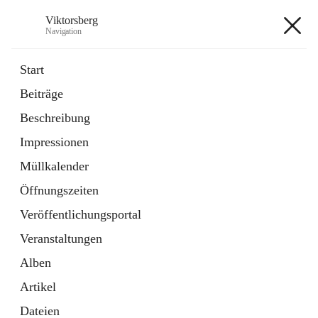
Viktorsberg
Navigation
Viktorsberg
Start
Beiträge
Gemeindepolitik
Beschreibung
1 Schnellzugriff
Impressionen
Bürgerservice
10 Schnellzugriffe
Müllkalender
Öffnungszeiten
+8
Veröffentlichungsportal
Veranstaltungen
Alben
Artikel
Hauptadresse
Dateien