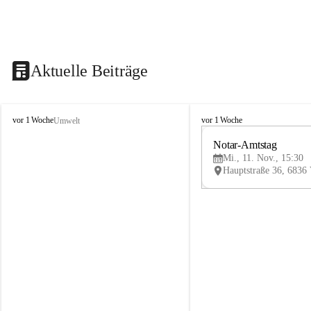
Aktuelle Beiträge
V
V
vor 1 Woche
vor 1 Woche
Umwelt
i
i
k
k
Notar-Amtstag
t
t
Mi., 11. Nov., 15:30
o
o
r
r
s
s
b
b
e
e
r
r
g
g