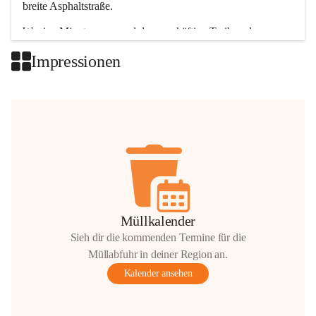
breite Asphaltstraße. 
Wenige Minuten nur, und das geschäftige Treiben der 
Talgemeinden sorgt für abwechslungsreiche Möglichkeiten.
Impressionen
+2
Müllkalender
Sieh dir die kommenden Termine für die
Müllabfuhr in deiner Region an.
Kalender ansehen