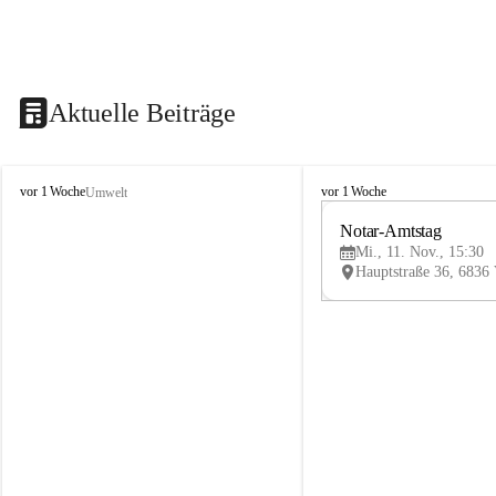
Aktuelle Beiträge
V
V
vor 1 Woche
vor 1 Woche
Umwelt
i
i
k
k
Notar-Amtstag
t
t
Mi., 11. Nov., 15:30
o
o
r
r
s
s
b
b
e
e
r
r
g
g