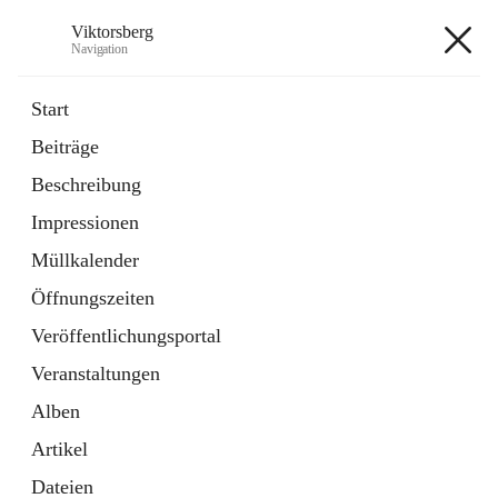
Viktorsberg
Navigation
Viktorsberg
Start
Beiträge
Gemeindepolitik
Beschreibung
1 Schnellzugriff
Impressionen
Bürgerservice
10 Schnellzugriffe
Müllkalender
Öffnungszeiten
+8
Veröffentlichungsportal
Veranstaltungen
Alben
Artikel
Hauptadresse
Dateien