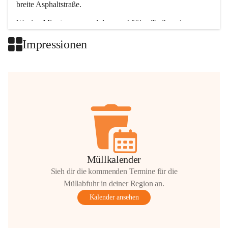
breite Asphaltstraße. 
Wenige Minuten nur, und das geschäftige Treiben der 
Talgemeinden sorgt für abwechslungsreiche Möglichkeiten.
Impressionen
+2
Müllkalender
Sieh dir die kommenden Termine für die
Müllabfuhr in deiner Region an.
Kalender ansehen