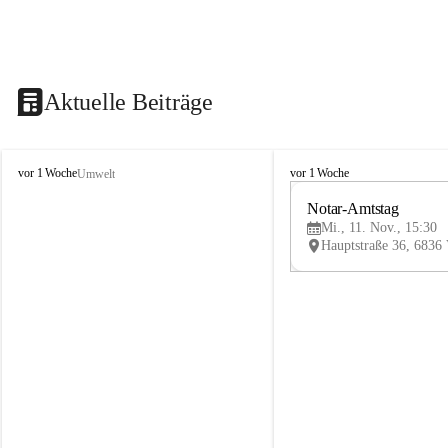
Aktuelle Beiträge
V
V
vor 1 Woche
vor 1 Woche
Umwelt
i
i
k
k
Notar-Amtstag
t
t
Mi., 11. Nov., 15:30
o
o
r
r
s
s
b
b
e
e
r
r
g
g