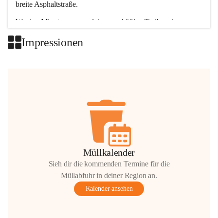
breite Asphaltstraße. 
Wenige Minuten nur, und das geschäftige Treiben der 
Talgemeinden sorgt für abwechslungsreiche Möglichkeiten.
Impressionen
+2
Müllkalender
Sieh dir die kommenden Termine für die
Müllabfuhr in deiner Region an.
Kalender ansehen