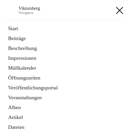
Viktorsberg
Navigation
Viktorsberg
Start
Beiträge
Gemeindepolitik
Beschreibung
1 Schnellzugriff
Impressionen
Bürgerservice
10 Schnellzugriffe
Müllkalender
Öffnungszeiten
+8
Veröffentlichungsportal
Veranstaltungen
Alben
Artikel
Hauptadresse
Dateien