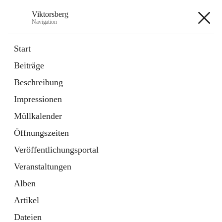
Viktorsberg
Navigation
Viktorsberg
Start
Beiträge
Gemeindepolitik
Beschreibung
1 Schnellzugriff
Impressionen
Bürgerservice
10 Schnellzugriffe
Müllkalender
Öffnungszeiten
+8
Veröffentlichungsportal
Veranstaltungen
Alben
Artikel
Hauptadresse
Dateien