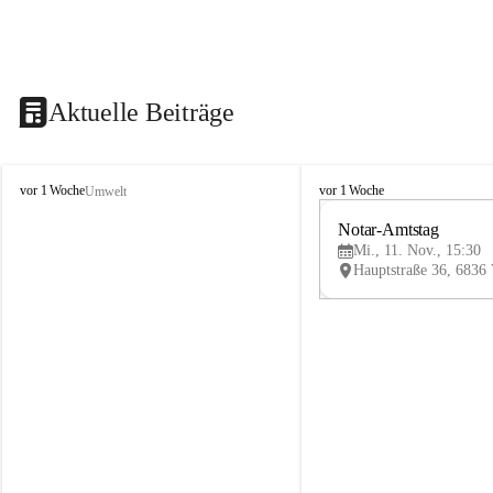
Aktuelle Beiträge
V
V
vor 1 Woche
vor 1 Woche
Umwelt
i
i
k
k
Notar-Amtstag
t
t
Mi., 11. Nov., 15:30
o
o
r
r
s
s
b
b
e
e
r
r
g
g