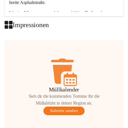
breite Asphaltstraße. 
Wenige Minuten nur, und das geschäftige Treiben der 
Talgemeinden sorgt für abwechslungsreiche Möglichkeiten.
Impressionen
+2
Müllkalender
Sieh dir die kommenden Termine für die
Müllabfuhr in deiner Region an.
Kalender ansehen