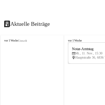
Aktuelle Beiträge
V
V
vor 1 Woche
vor 1 Woche
Umwelt
i
i
k
k
Notar-Amtstag
t
t
Mi., 11. Nov., 15:30
o
o
r
r
s
s
b
b
e
e
r
r
g
g