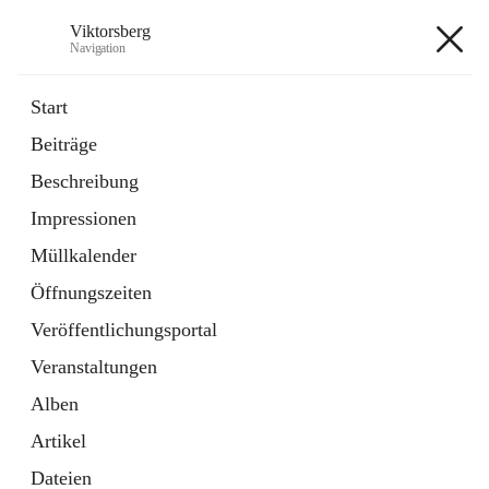
Viktorsberg
Navigation
Viktorsberg
Start
Beiträge
Gemeindepolitik
Beschreibung
1 Schnellzugriff
Impressionen
Bürgerservice
10 Schnellzugriffe
Müllkalender
Öffnungszeiten
+8
Veröffentlichungsportal
Veranstaltungen
Alben
Artikel
Hauptadresse
Dateien