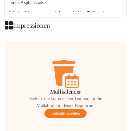
breite Asphaltstraße. 
Wenige Minuten nur, und das geschäftige Treiben der 
Talgemeinden sorgt für abwechslungsreiche Möglichkeiten.
Impressionen
+2
Müllkalender
Sieh dir die kommenden Termine für die
Müllabfuhr in deiner Region an.
Kalender ansehen