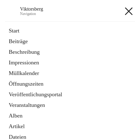
Viktorsberg
Navigation
Viktorsberg
Start
Beiträge
Gemeindepolitik
Beschreibung
1 Schnellzugriff
Impressionen
Bürgerservice
10 Schnellzugriffe
Müllkalender
Öffnungszeiten
+8
Veröffentlichungsportal
Veranstaltungen
Alben
Artikel
Hauptadresse
Dateien