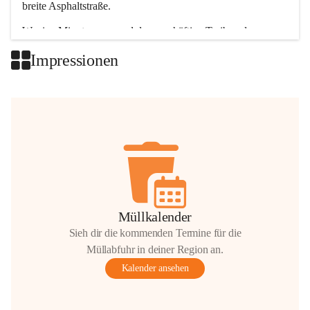
breite Asphaltstraße. 
Wenige Minuten nur, und das geschäftige Treiben der 
Talgemeinden sorgt für abwechslungsreiche Möglichkeiten.
Impressionen
+2
Müllkalender
Sieh dir die kommenden Termine für die
Müllabfuhr in deiner Region an.
Kalender ansehen