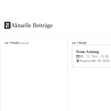
Aktuelle Beiträge
V
V
vor 1 Woche
vor 1 Woche
Umwelt
i
i
k
k
Notar-Amtstag
t
t
Mi., 11. Nov., 15:30
o
o
r
r
s
s
b
b
e
e
r
r
g
g