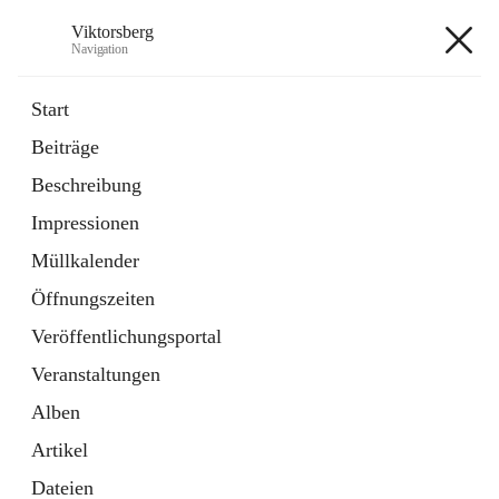
Viktorsberg
Navigation
Viktorsberg
Start
Beiträge
Gemeindepolitik
Beschreibung
1 Schnellzugriff
Impressionen
Bürgerservice
10 Schnellzugriffe
Müllkalender
Öffnungszeiten
+8
Veröffentlichungsportal
Veranstaltungen
Alben
Artikel
Hauptadresse
Dateien