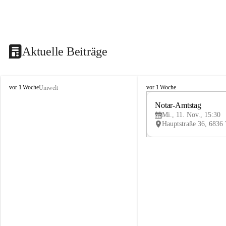
Aktuelle Beiträge
V
V
vor 1 Woche
vor 1 Woche
Umwelt
i
i
k
k
Notar-Amtstag
t
t
Mi., 11. Nov., 15:30
o
o
r
r
s
s
b
b
e
e
r
r
g
g