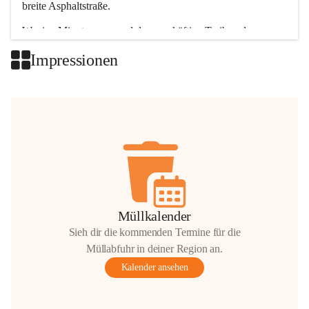
breite Asphaltstraße. 
Wenige Minuten nur, und das geschäftige Treiben der 
Talgemeinden sorgt für abwechslungsreiche Möglichkeiten.
Impressionen
+2
Müllkalender
Sieh dir die kommenden Termine für die
Müllabfuhr in deiner Region an.
Kalender ansehen