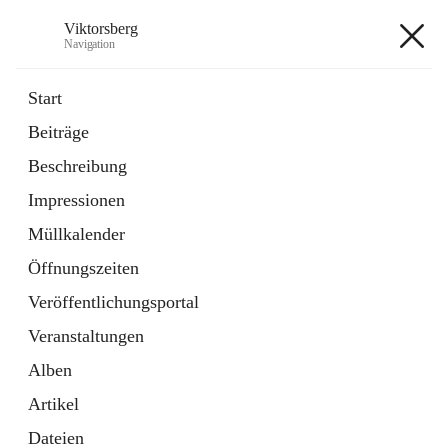
Viktorsberg
Navigation
Viktorsberg
Start
Beiträge
Gemeindepolitik
Beschreibung
1 Schnellzugriff
Impressionen
Bürgerservice
10 Schnellzugriffe
Müllkalender
Öffnungszeiten
+8
Veröffentlichungsportal
Veranstaltungen
Alben
Artikel
Hauptadresse
Dateien