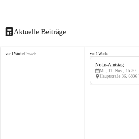
Aktuelle Beiträge
V
V
vor 1 Woche
vor 1 Woche
Umwelt
i
i
k
k
Notar-Amtstag
t
t
Mi., 11. Nov., 15:30
o
o
r
r
s
s
b
b
e
e
r
r
g
g