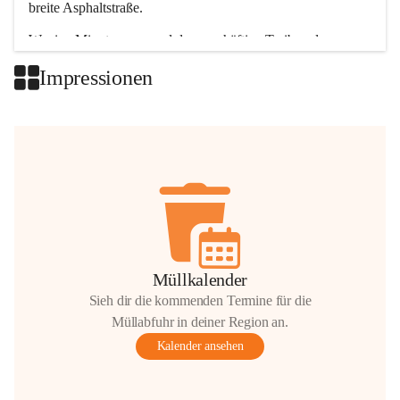
breite Asphaltstraße. 
Wenige Minuten nur, und das geschäftige Treiben der 
Talgemeinden sorgt für abwechslungsreiche Möglichkeiten.
Impressionen
+2
Müllkalender
Sieh dir die kommenden Termine für die
Müllabfuhr in deiner Region an.
Kalender ansehen