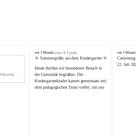
V
V
vor 1 Monat
vor 1 Monat
Kinder & Familie
i
i
🌞 Sommergrüße aus dem Kindergarten 🌞
Canyoning 
k
k
11
22. Juli 20
Heute durften wir besonderen Besuch in 
t
t
NO
o
o
Hauptstraße 36, 6836 Viktorsberg, AUT
der Gemeinde begrüßen: Die 
V
r
r
Kindergartenkinder kamen gemeinsam mit 
s
s
dem pädagogischen Team vorbei, um uns 
b
b
einen schönen Sommer zu wünschen.
e
e
r
r
Vielen Dank für diese liebe Überraschung 
g
g
und die fröhlichen Sommergrüße! Wir 
wünschen allen Kindern, ihren Familien 
sowie dem gesamten Kindergarten-Team 
erholsame, sonnige und wunderschöne 
Sommerferien. 🌼☀️