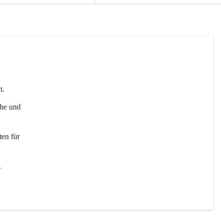
t. 
uhe und 
en für 
 