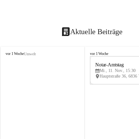
Aktuelle Beiträge
V
V
vor 1 Woche
vor 1 Woche
Umwelt
i
i
k
k
Notar-Amtstag
t
t
Mi., 11. Nov., 15:30
o
o
r
r
s
s
b
b
e
e
r
r
g
g