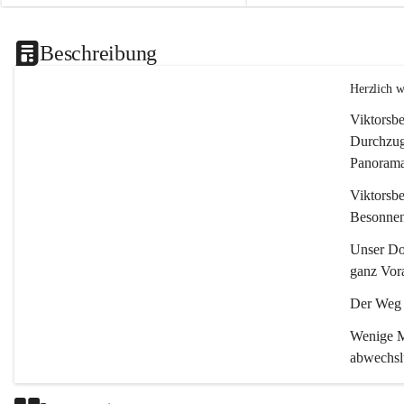
Beschreibung
Herzlich 
Viktorsbe
Durchzugs
Panoramas
Viktorsbe
Besonnenh
Unser Dor
ganz Vora
Der Weg i
Wenige Mi
abwechsl