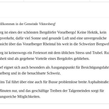
willkommen in der Gemeinde Viktorsberg!
rg ist eines der schönsten Bergdörfer Vorarlbergs! Keine Hektik, kein 
verkehr, dafür viel Sonne und gesunde Luft und eine unvergessliche 
icht über das Vorarlberger Rheintal bis weit in die Schweizer Bergwel
rg ist keineswegs ein Ferienort mit dem üblichen Stress und Trubel. R
eit sind als gegebene Vorteile eines Bergdofes geblieben. 
f eignet sich auch besonders als Ausgangspunkt für Besichtigungsfahrt
rlberg und in die benachbarte Schweiz. 
ns Tal führt über eine auch für Busse problemlose breite Asphaltstraße.
nuten nur, und das geschäftige Treiben der Talgemeinden sorgt für 
ungsreiche Möglichkeiten.