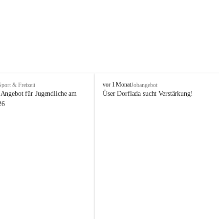
V
vor 1 Monat
Sport & Freizeit
Jobangebot
i
Angebot für Jugendliche am 
Üser Dorflada sucht Verstärkung! 
k
26
t
o
r
s
b
e
r
g