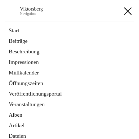
Viktorsberg
Navigation
Viktorsberg
Start
Beiträge
Gemeindepolitik
Beschreibung
1 Schnellzugriff
Impressionen
Bürgerservice
10 Schnellzugriffe
Müllkalender
Öffnungszeiten
+8
Veröffentlichungsportal
Veranstaltungen
Alben
Artikel
Hauptadresse
Dateien