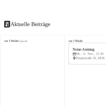
Aktuelle Beiträge
V
V
vor 1 Woche
vor 1 Woche
Umwelt
i
i
k
k
Notar-Amtstag
t
t
Mi., 11. Nov., 15:30
o
o
r
r
s
s
b
b
e
e
r
r
g
g