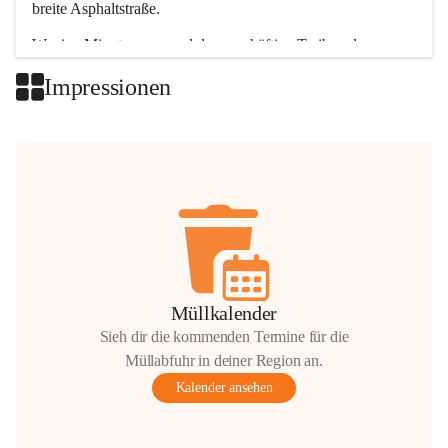
breite Asphaltstraße. 
Wenige Minuten nur, und das geschäftige Treiben der 
Talgemeinden sorgt für abwechslungsreiche Möglichkeiten.
Impressionen
+2
Müllkalender
Sieh dir die kommenden Termine für die
Müllabfuhr in deiner Region an.
Kalender ansehen