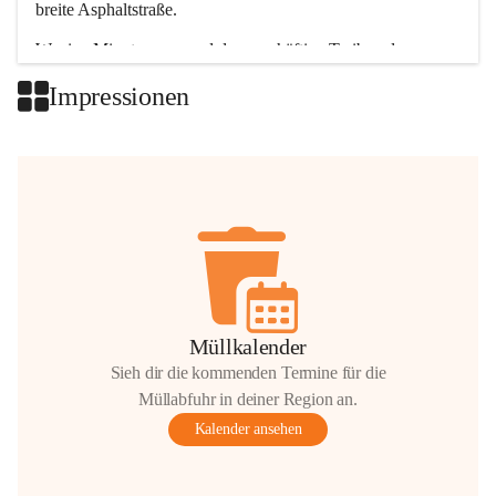
breite Asphaltstraße. 
Wenige Minuten nur, und das geschäftige Treiben der 
Talgemeinden sorgt für abwechslungsreiche Möglichkeiten.
Impressionen
+2
Müllkalender
Sieh dir die kommenden Termine für die
Müllabfuhr in deiner Region an.
Kalender ansehen