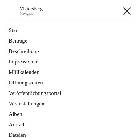
Viktorsberg
Navigation
Viktorsberg
Start
Beiträge
Gemeindepolitik
Beschreibung
1 Schnellzugriff
Impressionen
Bürgerservice
10 Schnellzugriffe
Müllkalender
Öffnungszeiten
+8
Veröffentlichungsportal
Veranstaltungen
Alben
Artikel
Hauptadresse
Dateien