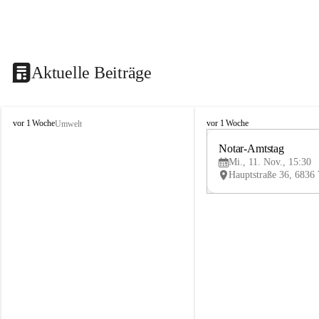
Aktuelle Beiträge
V
V
vor 1 Woche
vor 1 Woche
Umwelt
i
i
k
k
Notar-Amtstag
t
t
Mi., 11. Nov., 15:30
o
o
r
r
s
s
b
b
e
e
r
r
g
g