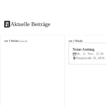
Aktuelle Beiträge
V
V
vor 1 Woche
vor 1 Woche
Umwelt
i
i
k
k
Notar-Amtstag
t
t
Mi., 11. Nov., 15:30
o
o
r
r
s
s
b
b
e
e
r
r
g
g