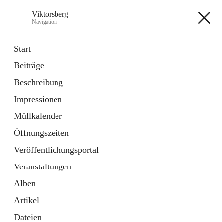
Viktorsberg
Navigation
Viktorsberg
Start
Beiträge
Gemeindepolitik
Beschreibung
1 Schnellzugriff
Impressionen
Bürgerservice
10 Schnellzugriffe
Müllkalender
Öffnungszeiten
+8
Veröffentlichungsportal
Veranstaltungen
Alben
Artikel
Hauptadresse
Dateien