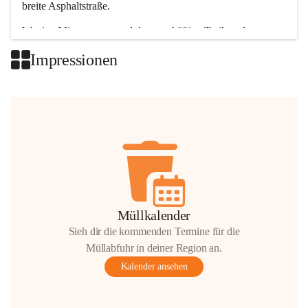
breite Asphaltstraße. 
Wenige Minuten nur, und das geschäftige Treiben der 
Talgemeinden sorgt für abwechslungsreiche Möglichkeiten.
Impressionen
+2
Müllkalender
Sieh dir die kommenden Termine für die
Müllabfuhr in deiner Region an.
Kalender ansehen