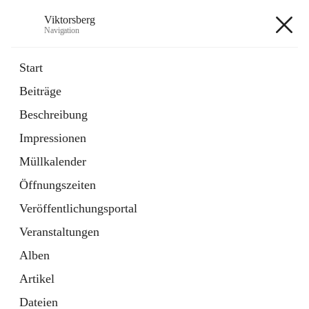
Viktorsberg
Navigation
Viktorsberg
Start
Beiträge
Gemeindepolitik
Beschreibung
1 Schnellzugriff
Impressionen
Bürgerservice
10 Schnellzugriffe
Müllkalender
Öffnungszeiten
+8
Veröffentlichungsportal
Veranstaltungen
Alben
Artikel
Hauptadresse
Dateien