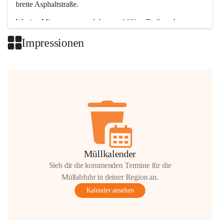
breite Asphaltstraße. 
Wenige Minuten nur, und das geschäftige Treiben der 
Talgemeinden sorgt für abwechslungsreiche Möglichkeiten.
Impressionen
+2
Müllkalender
Sieh dir die kommenden Termine für die
Müllabfuhr in deiner Region an.
Kalender ansehen