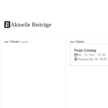
Aktuelle Beiträge
V
V
vor 1 Woche
vor 1 Woche
Umwelt
i
i
k
k
Notar-Amtstag
t
t
Mi., 11. Nov., 15:30
o
o
r
r
s
s
b
b
e
e
r
r
g
g