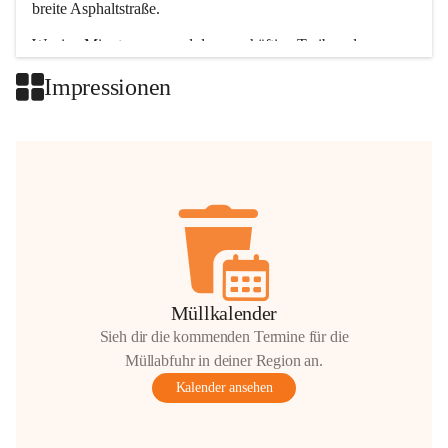
breite Asphaltstraße. 
Wenige Minuten nur, und das geschäftige Treiben der 
Talgemeinden sorgt für abwechslungsreiche Möglichkeiten.
Impressionen
+2
Müllkalender
Sieh dir die kommenden Termine für die
Müllabfuhr in deiner Region an.
Kalender ansehen