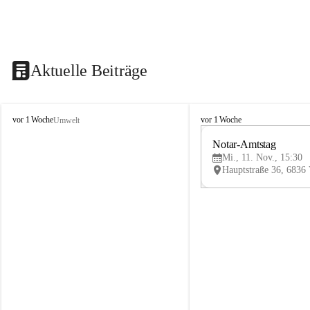
Aktuelle Beiträge
V
V
vor 1 Woche
vor 1 Woche
Umwelt
i
i
k
k
Notar-Amtstag
t
t
Mi., 11. Nov., 15:30
o
o
r
r
s
s
b
b
e
e
r
r
g
g