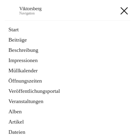
Viktorsberg
Navigation
Viktorsberg
Start
Beiträge
Gemeindepolitik
Beschreibung
1 Schnellzugriff
Impressionen
Bürgerservice
10 Schnellzugriffe
Müllkalender
Öffnungszeiten
+8
Veröffentlichungsportal
Veranstaltungen
Alben
Artikel
Hauptadresse
Dateien