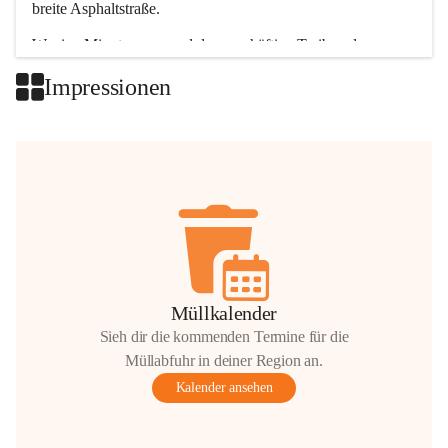
breite Asphaltstraße. 
Wenige Minuten nur, und das geschäftige Treiben der 
Talgemeinden sorgt für abwechslungsreiche Möglichkeiten.
Impressionen
+2
Müllkalender
Sieh dir die kommenden Termine für die
Müllabfuhr in deiner Region an.
Kalender ansehen