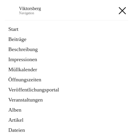
Viktorsberg
Navigation
Viktorsberg
Start
Beiträge
Gemeindepolitik
Beschreibung
1 Schnellzugriff
Impressionen
Bürgerservice
10 Schnellzugriffe
Müllkalender
Öffnungszeiten
+8
Veröffentlichungsportal
Veranstaltungen
Alben
Artikel
Hauptadresse
Dateien