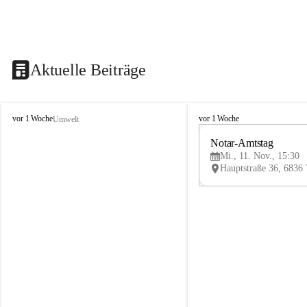
Aktuelle Beiträge
V
V
vor 1 Woche
vor 1 Woche
Umwelt
i
i
k
k
Notar-Amtstag
t
t
Mi., 11. Nov., 15:30
o
o
r
r
s
s
b
b
e
e
r
r
g
g