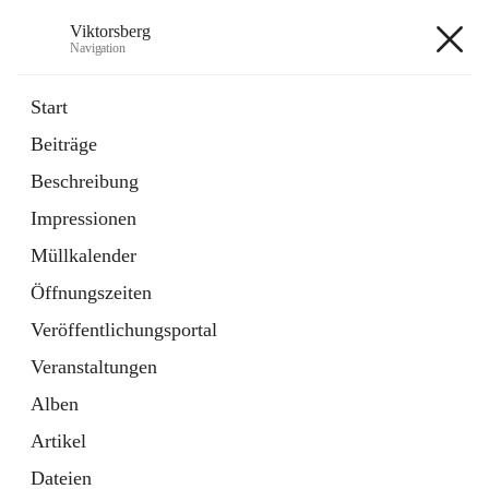
Viktorsberg
Navigation
Viktorsberg
Start
Beiträge
Gemeindepolitik
Beschreibung
1 Schnellzugriff
Impressionen
Bürgerservice
10 Schnellzugriffe
Müllkalender
Öffnungszeiten
+8
Veröffentlichungsportal
Veranstaltungen
Alben
Artikel
Hauptadresse
Dateien