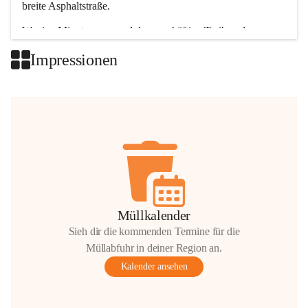
breite Asphaltstraße. 
Wenige Minuten nur, und das geschäftige Treiben der 
Talgemeinden sorgt für abwechslungsreiche Möglichkeiten.
Impressionen
+2
Müllkalender
Sieh dir die kommenden Termine für die
Müllabfuhr in deiner Region an.
Kalender ansehen