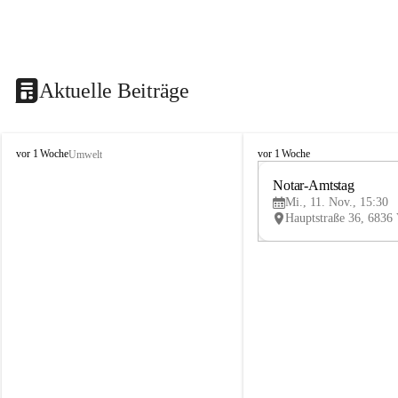
Aktuelle Beiträge
V
V
vor 1 Woche
vor 1 Woche
Umwelt
i
i
k
k
Notar-Amtstag
t
t
Mi., 11. Nov., 15:30
o
o
r
r
s
s
b
b
e
e
r
r
g
g