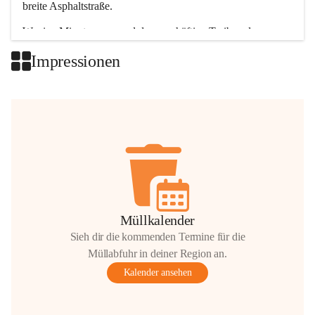
breite Asphaltstraße. 
Wenige Minuten nur, und das geschäftige Treiben der 
Talgemeinden sorgt für abwechslungsreiche Möglichkeiten.
Impressionen
+2
Müllkalender
Sieh dir die kommenden Termine für die
Müllabfuhr in deiner Region an.
Kalender ansehen