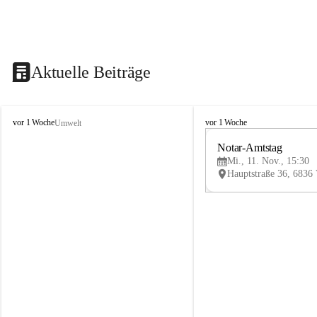
Aktuelle Beiträge
V
V
vor 1 Woche
vor 1 Woche
Umwelt
i
i
k
k
Notar-Amtstag
t
t
Mi., 11. Nov., 15:30
o
o
r
r
s
s
b
b
e
e
r
r
g
g