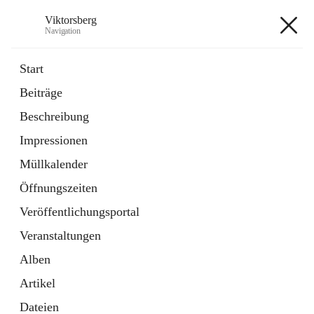
Viktorsberg
Navigation
Viktorsberg
Start
Beiträge
Gemeindepolitik
Beschreibung
1 Schnellzugriff
Impressionen
Bürgerservice
10 Schnellzugriffe
Müllkalender
Öffnungszeiten
+8
Veröffentlichungsportal
Veranstaltungen
Alben
Artikel
Hauptadresse
Dateien