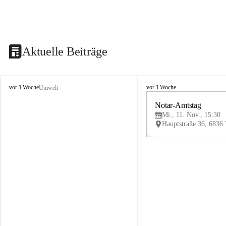
Aktuelle Beiträge
V
V
vor 1 Woche
vor 1 Woche
Umwelt
i
i
k
k
Notar-Amtstag
t
t
Mi., 11. Nov., 15:30
o
o
r
r
s
s
b
b
e
e
r
r
g
g