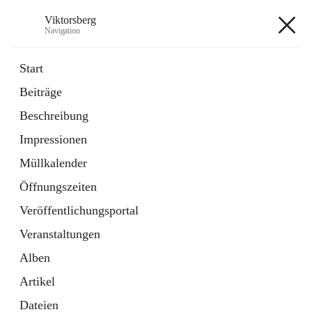
Viktorsberg
Navigation
Viktorsberg
Start
Beiträge
Gemeindepolitik
Beschreibung
1 Schnellzugriff
Impressionen
Bürgerservice
10 Schnellzugriffe
Müllkalender
Öffnungszeiten
+8
Veröffentlichungsportal
Veranstaltungen
Alben
Artikel
Hauptadresse
Dateien