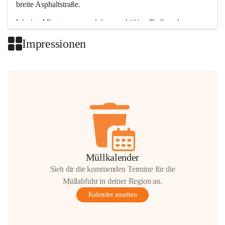
breite Asphaltstraße. 
Wenige Minuten nur, und das geschäftige Treiben der 
Talgemeinden sorgt für abwechslungsreiche Möglichkeiten.
Impressionen
+2
Müllkalender
Sieh dir die kommenden Termine für die
Müllabfuhr in deiner Region an.
Kalender ansehen