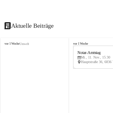
Aktuelle Beiträge
V
V
vor 1 Woche
vor 1 Woche
Umwelt
i
i
k
k
Notar-Amtstag
t
t
Mi., 11. Nov., 15:30
o
o
r
r
s
s
b
b
e
e
r
r
g
g