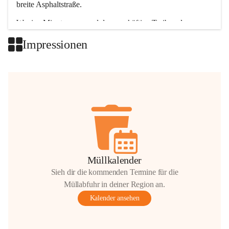
breite Asphaltstraße. 
Wenige Minuten nur, und das geschäftige Treiben der 
Talgemeinden sorgt für abwechslungsreiche Möglichkeiten.
Impressionen
+2
Müllkalender
Sieh dir die kommenden Termine für die
Müllabfuhr in deiner Region an.
Kalender ansehen