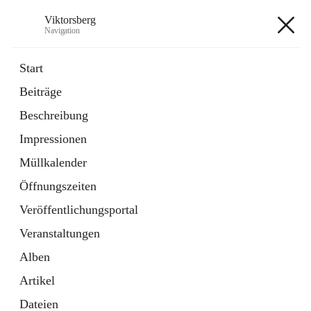
Viktorsberg
Navigation
Viktorsberg
Start
Beiträge
Gemeindepolitik
Beschreibung
1 Schnellzugriff
Impressionen
Bürgerservice
10 Schnellzugriffe
Müllkalender
Öffnungszeiten
+8
Veröffentlichungsportal
Veranstaltungen
Alben
Artikel
Hauptadresse
Dateien