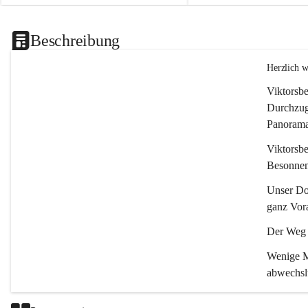
Beschreibung
Herzlich 
Viktorsbe
Durchzugs
Panoramas
Viktorsbe
Besonnenh
Unser Dor
ganz Vora
Der Weg i
Wenige Mi
abwechsl