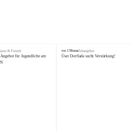
V
vor 1 Monat
Sport & Freizeit
Jobangebot
i
Angebot für Jugendliche am 
Üser Dorflada sucht Verstärkung! 
k
26
t
o
r
s
b
e
r
g