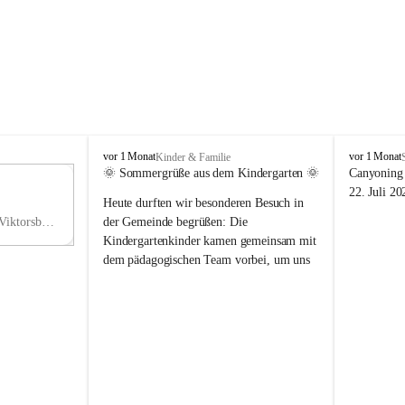
V
V
vor 1 Monat
vor 1 Monat
Kinder & Familie
i
i
🌞 Sommergrüße aus dem Kindergarten 🌞
Canyoning 
k
k
11
22. Juli 20
Heute durften wir besonderen Besuch in 
t
t
NO
o
o
Hauptstraße 36, 6836 Viktorsberg, AUT
der Gemeinde begrüßen: Die 
V
r
r
Kindergartenkinder kamen gemeinsam mit 
s
s
dem pädagogischen Team vorbei, um uns 
b
b
einen schönen Sommer zu wünschen.
e
e
r
r
Vielen Dank für diese liebe Überraschung 
g
g
und die fröhlichen Sommergrüße! Wir 
wünschen allen Kindern, ihren Familien 
sowie dem gesamten Kindergarten-Team 
erholsame, sonnige und wunderschöne 
Sommerferien. 🌼☀️