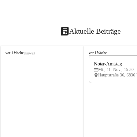
Aktuelle Beiträge
V
V
vor 1 Woche
vor 1 Woche
Umwelt
i
i
k
k
Notar-Amtstag
t
t
Mi., 11. Nov., 15:30
o
o
r
r
s
s
b
b
e
e
r
r
g
g