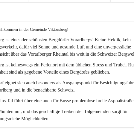
willkommen in der Gemeinde Viktorsberg!
rg ist eines der schönsten Bergdörfer Vorarlbergs! Keine Hektik, kein 
verkehr, dafür viel Sonne und gesunde Luft und eine unvergessliche 
icht über das Vorarlberger Rheintal bis weit in die Schweizer Bergwel
rg ist keineswegs ein Ferienort mit dem üblichen Stress und Trubel. R
eit sind als gegebene Vorteile eines Bergdofes geblieben. 
f eignet sich auch besonders als Ausgangspunkt für Besichtigungsfahrt
rlberg und in die benachbarte Schweiz. 
ns Tal führt über eine auch für Busse problemlose breite Asphaltstraße.
nuten nur, und das geschäftige Treiben der Talgemeinden sorgt für 
ungsreiche Möglichkeiten.