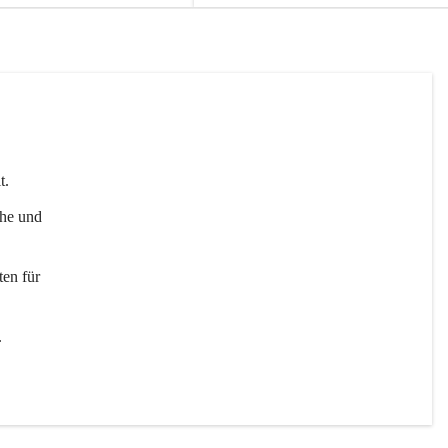
t. 
uhe und 
en für 
 