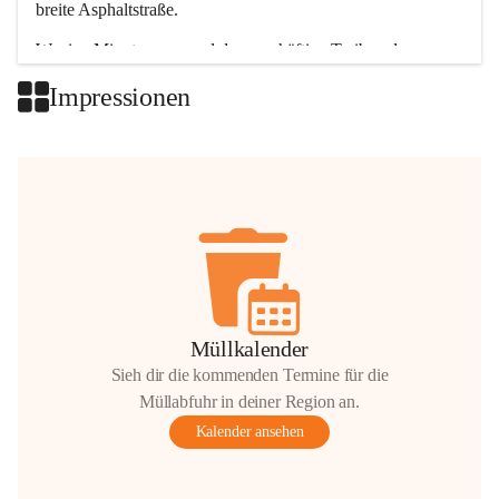
breite Asphaltstraße. 
Wenige Minuten nur, und das geschäftige Treiben der 
Talgemeinden sorgt für abwechslungsreiche Möglichkeiten.
Impressionen
+2
Müllkalender
Sieh dir die kommenden Termine für die
Müllabfuhr in deiner Region an.
Kalender ansehen