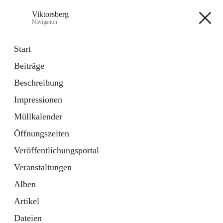
Viktorsberg
Navigation
Viktorsberg
Start
Beiträge
Gemeindepolitik
Beschreibung
1 Schnellzugriff
Impressionen
Bürgerservice
10 Schnellzugriffe
Müllkalender
Öffnungszeiten
+8
Veröffentlichungsportal
Veranstaltungen
Alben
Artikel
Hauptadresse
Dateien