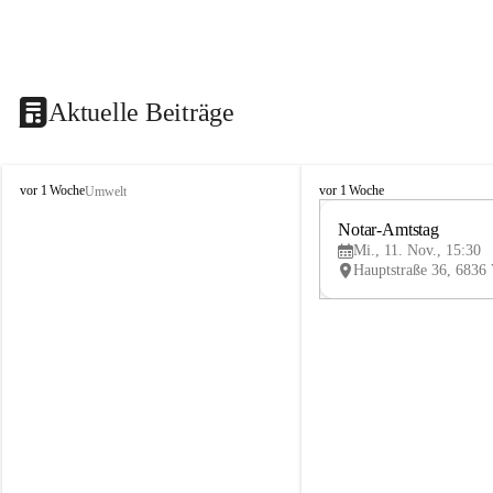
Aktuelle Beiträge
V
V
vor 1 Woche
vor 1 Woche
Umwelt
i
i
k
k
Notar-Amtstag
t
t
Mi., 11. Nov., 15:30
o
o
r
r
s
s
b
b
e
e
r
r
g
g