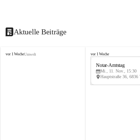
Aktuelle Beiträge
V
V
vor 1 Woche
vor 1 Woche
Umwelt
i
i
k
k
Notar-Amtstag
t
t
Mi., 11. Nov., 15:30
o
o
r
r
s
s
b
b
e
e
r
r
g
g