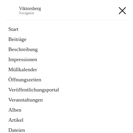
Viktorsberg
Navigation
Viktorsberg
Start
Beiträge
Gemeindepolitik
Beschreibung
1 Schnellzugriff
Impressionen
Bürgerservice
10 Schnellzugriffe
Müllkalender
Öffnungszeiten
+8
Veröffentlichungsportal
Veranstaltungen
Alben
Artikel
Hauptadresse
Dateien