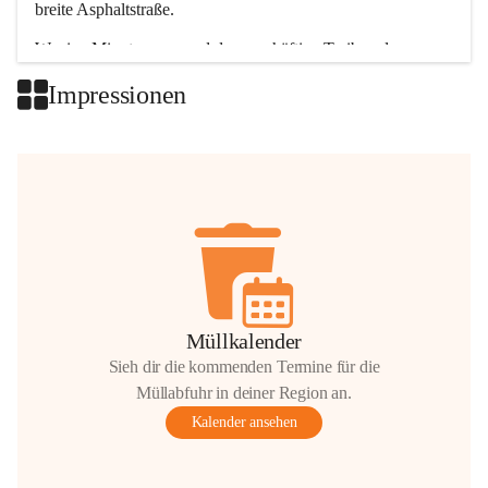
breite Asphaltstraße. 
Wenige Minuten nur, und das geschäftige Treiben der 
Talgemeinden sorgt für abwechslungsreiche Möglichkeiten.
Impressionen
+2
Müllkalender
Sieh dir die kommenden Termine für die
Müllabfuhr in deiner Region an.
Kalender ansehen