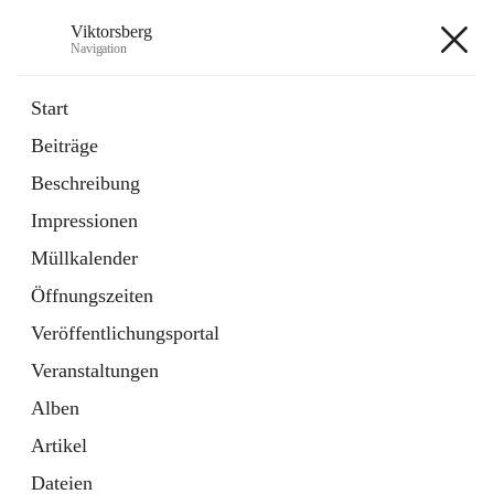
Viktorsberg
Navigation
Viktorsberg
Start
Beiträge
Gemeindepolitik
Beschreibung
1 Schnellzugriff
Impressionen
Bürgerservice
10 Schnellzugriffe
Müllkalender
Öffnungszeiten
+8
Veröffentlichungsportal
Veranstaltungen
Alben
Artikel
Hauptadresse
Dateien