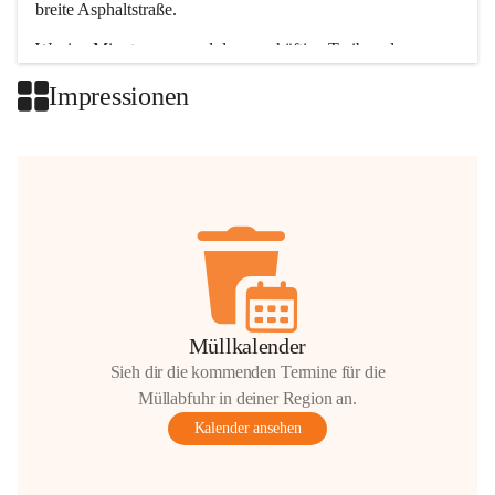
breite Asphaltstraße. 
Wenige Minuten nur, und das geschäftige Treiben der 
Talgemeinden sorgt für abwechslungsreiche Möglichkeiten.
Impressionen
+2
Müllkalender
Sieh dir die kommenden Termine für die
Müllabfuhr in deiner Region an.
Kalender ansehen