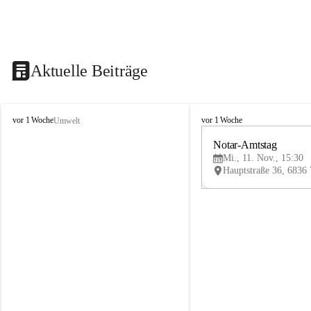
Aktuelle Beiträge
V
V
vor 1 Woche
vor 1 Woche
Umwelt
i
i
k
k
Notar-Amtstag
t
t
Mi., 11. Nov., 15:30
o
o
r
r
s
s
b
b
e
e
r
r
g
g