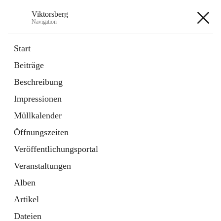
Viktorsberg
Navigation
Viktorsberg
Start
Beiträge
Gemeindepolitik
Beschreibung
1 Schnellzugriff
Impressionen
Bürgerservice
10 Schnellzugriffe
Müllkalender
Öffnungszeiten
+8
Veröffentlichungsportal
Veranstaltungen
Alben
Artikel
Hauptadresse
Dateien