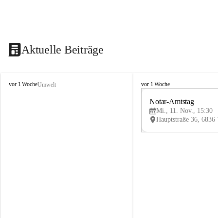
Aktuelle Beiträge
V
V
vor 1 Woche
vor 1 Woche
Umwelt
i
i
k
k
Notar-Amtstag
t
t
Mi., 11. Nov., 15:30
o
o
r
r
s
s
b
b
e
e
r
r
g
g