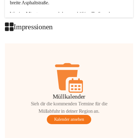
breite Asphaltstraße. 
Wenige Minuten nur, und das geschäftige Treiben der 
Talgemeinden sorgt für abwechslungsreiche Möglichkeiten.
Impressionen
+2
Müllkalender
Sieh dir die kommenden Termine für die
Müllabfuhr in deiner Region an.
Kalender ansehen